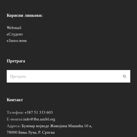
Корисни линкови:
Webmail
еСтудент
еЗапослени
Претрага
Пошаљ
Контакт
Телефон:
+387 51 333 603
Е-пошта:
info@fbn.unibl.org
Адреса:
Булевар војводе Живојина Мишића 10 а,
78000 Бања Лука, Р. Српска