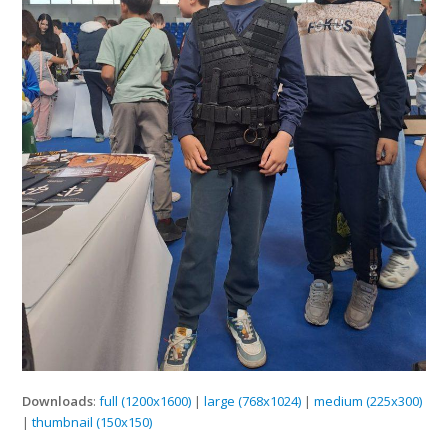
Downloads
:
full (1200x1600)
|
large (768x1024)
|
medium (225x300)
|
thumbnail (150x150)