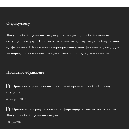
О факултету
Факултет безбједносних наука јесте факултет, али безбједносна
ситуација у којој се Српска налази налаже да тај факултет буде и више
од факултета. Штит и мач инкорпорирани у знак факултета указују да
ће поред образовне овај факултет имати још једну важну улогу.
Последње објављено
Промјене термина испита у септембарском року (I и II циклус
студија)
4. август 2026.
Организација рада и контакт информације током љетне паузе на
Факултету безбједносних наука
10. јул 2026.