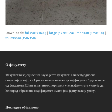
Downloads
:
full (901x1600)
|
large (577x1024)
|
medium (169x300)
|
thumbnail (150x150)
О факултету
Факултет безбједносних наука јесте факултет, али безбједносна
ситуација у којој се Српска налази налаже да тај факултет буде и више
од факултета. Штит и мач инкорпорирани у знак факултета указују да
ће поред образовне овај факултет имати још једну важну улогу.
Последње објављено