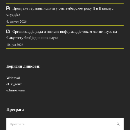
Промјене термина испита у септембарском року (I и II циклус
студија)
4. август 2026.
Организација рада и контакт информације током љетне паузе на
Факултету безбједносних наука
10. јул 2026.
Корисни линкови:
Webmail
еСтудент
еЗапослени
Претрага
Пошаљ