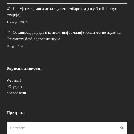
Промјене термина испита у септембарском року (I и II циклус
студија)
4. август 2026.
Организација рада и контакт информације током љетне паузе на
Факултету безбједносних наука
10. јул 2026.
Корисни линкови:
Webmail
еСтудент
еЗапослени
Претрага
Пошаљ