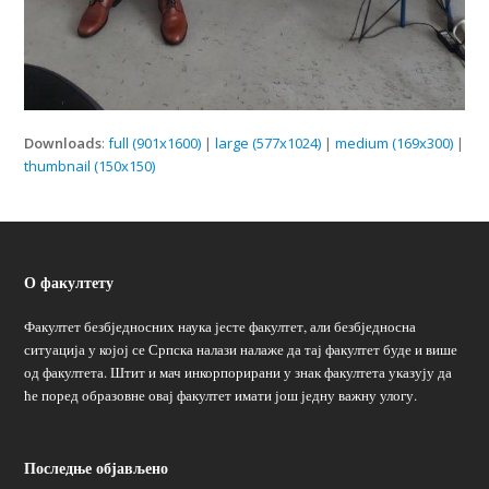
Downloads
:
full (901x1600)
|
large (577x1024)
|
medium (169x300)
|
thumbnail (150x150)
О факултету
Факултет безбједносних наука јесте факултет, али безбједносна
ситуација у којој се Српска налази налаже да тај факултет буде и више
од факултета. Штит и мач инкорпорирани у знак факултета указују да
ће поред образовне овај факултет имати још једну важну улогу.
Последње објављено