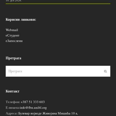
10. јул 2026.
Корисни линкови:
Webmail
еСтудент
еЗапослени
Претрага
Пошаљ
Контакт
Телефон:
+387 51 333 603
Е-пошта:
info@fbn.unibl.org
Адреса:
Булевар војводе Живојина Мишића 10 а,