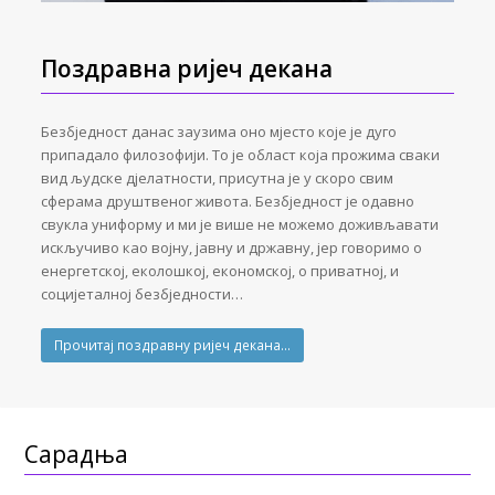
Поздравна ријеч декана
Безбједност данас заузима оно мјесто које је дуго
припадало филозофији. То је област која прожима сваки
вид људске дјелатности, присутна је у скоро свим
сферама друштвеног живота. Безбједност је одавно
свукла униформу и ми је више не можемо доживљавати
искључиво као војну, јавну и државну, јер говоримо о
енергетској, еколошкој, економској, о приватној, и
социјеталној безбједности…
Прочитај поздравну ријеч декана…
Сарадња