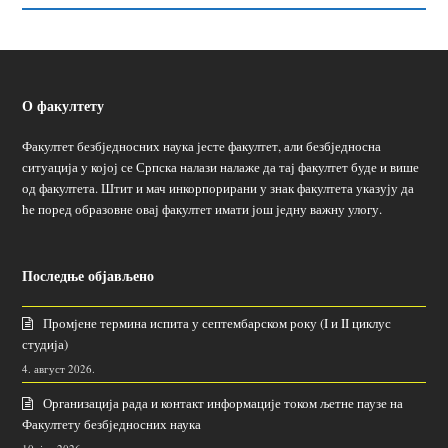
О факултету
Факултет безбједносних наука јесте факултет, али безбједносна
ситуација у којој се Српска налази налаже да тај факултет буде и више
од факултета. Штит и мач инкорпорирани у знак факултета указују да
ће поред образовне овај факултет имати још једну важну улогу.
Последње објављено
Промјене термина испита у септембарском року (I и II циклус
студија)
4. август 2026.
Организација рада и контакт информације током љетне паузе на
Факултету безбједносних наука