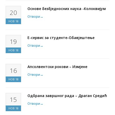
Основе безбједносних наука -Колоквијум
20
Отвори
→
НОВ
18
Е-сервис за студенте-Обавјештење
19
Отвори
→
НОВ
18
Апсолвентски рокови – Измјене
16
Отвори
→
НОВ
18
Одбрана завршног рада – Драган Средић
15
Отвори
→
НОВ
18