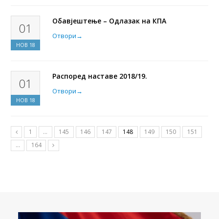
Обавјештење – Одлазак на КПА
01
Отвори
→
НОВ
18
Распоред наставе 2018/19.
01
Отвори
→
НОВ
18
1
…
145
146
147
148
149
150
151
…
164