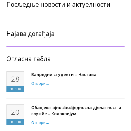
Посљедње новости и актуелности
Најава догађаја
Огласна табла
Ванредни студенти – Настава
28
Отвори
→
НОВ
18
Обавјештајно-безбједносна дјелатност и
20
службе – Колоквијум
НОВ
18
Отвори
→