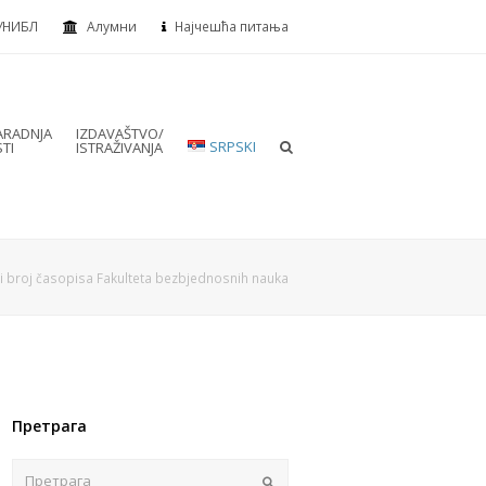
УНИБЛ
Алумни
Најчешћа питања
RADNJA
IZDAVAŠTVO/
SRPSKI
TI
ISTRAŽIVANJA
vi broj časopisa Fakulteta bezbjednosnih nauka
Претрага
Пошаљи