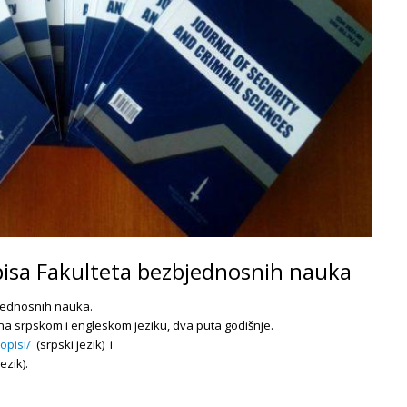
opisa Fakulteta bezbjednosnih nauka
bjednosnih nauka.
i na srpskom i engleskom jeziku, dva puta godišnje.
opisi/
(srpski jezik) i
ezik).