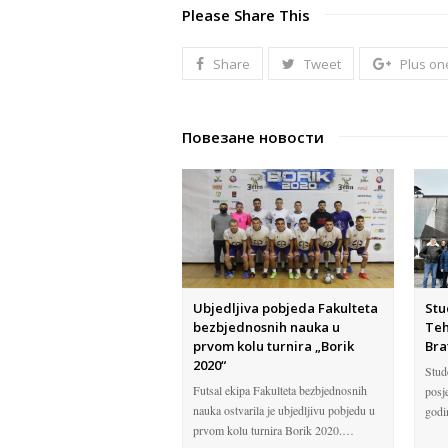
Please Share This
Share
Tweet
Plus on
Повезане новости
Ubjedljiva pobjeda Fakulteta
Stu
bezbjednosnih nauka u
Teh
prvom kolu turnira „Borik
Bra
2020“
Stud
Futsal ekipa Fakulteta bezbjednosnih
posj
nauka ostvarila je ubjedljivu pobjedu u
godi
prvom kolu turnira Borik 2020.…