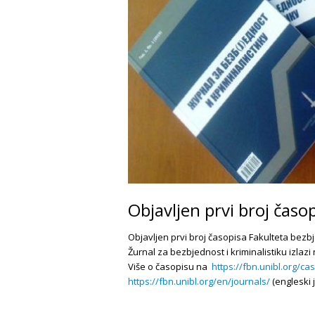
Objavljen prvi broj čas
Objavljen prvi broj časopisa Fakulteta bez
Žurnal za bezbjednost i kriminalistiku izlaz
Više o časopisu na
https://fbn.unibl.org/cas
https://fbn.unibl.org/en/journals/
(engleski j