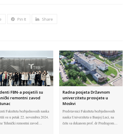
e
Pin It
Share
denti FBN-a posjetili su
Radna posjeta Državnom
nički remontni zavod
univerzitetu prosvjete u
tunac
Moskvi
enti Fakulteta bezbjednosnih nauka
Predstavnici Fakulteta bezbjednosnih
etili su u petak 22. novembra 2024.
nauka Univerziteta u Banjoj Luci, na
ne Tehnički remontni zavod…
čelu sa dekanom prof. dr Predragom…