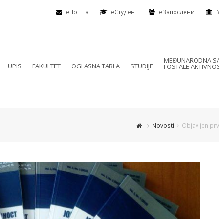
еПошта
eСтудент
еЗапослени
MEĐUNARODNA SA
UPIS
FAKULTET
OGLASNA TABLA
STUDIJE
I OSTALE AKTIVNOS
Novosti
Objavljen pr