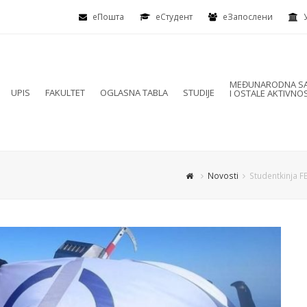
еПошта
eСтудент
еЗапослени
MEĐUNARODNA SA
UPIS
FAKULTET
OGLASNA TABLA
STUDIJE
I OSTALE AKTIVNOS
Novosti
Studentkinja FB