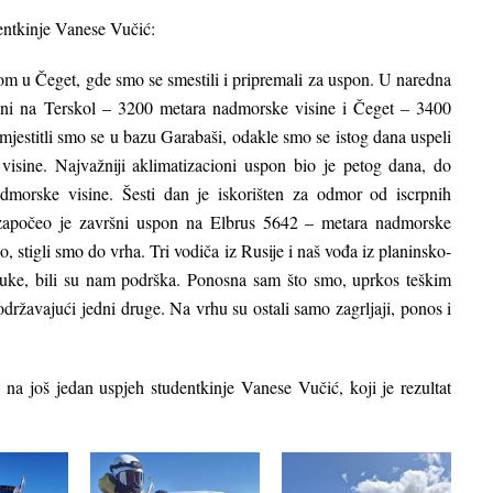
entkinje Vanese Vučić:
om u Čeget, gde smo se smestili i pripremali za uspon. U naredna
sponi na Terskol – 3200 metara nadmorske visine i Čeget – 3400
jestitli smo se u bazu Garabaši, odakle smo se istog dana uspeli
isine. Najvažniji aklimatizacioni uspon bio je petog dana, do
dmorske visine. Šesti dan je iskorišten za odmor od iscrpnih
započeo je završni uspon na Elbrus 5642 – metara nadmorske
o, stigli smo do vrha. Tri vodiča iz Rusije i naš vođa iz planinsko-
Luke, bili su nam podrška. Ponosna sam što smo, uprkos teškim
održavajući jedni druge. Na vrhu su ostali samo zagrljaji, ponos i
na još jedan uspjeh studentkinje Vanese Vučić, koji je rezultat