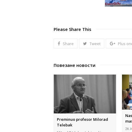
Please Share This
Share
Tweet
Plus on
Повезане новости
Nas
Preminuo profesor Milorad
mas
Telebak
28.1