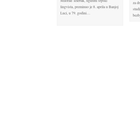
Milorad Telebak, ugledni srpski
za d
lingvista, preminuo je 8. aprila u Banjoj
stud
Luci, u 79. godini…
bez