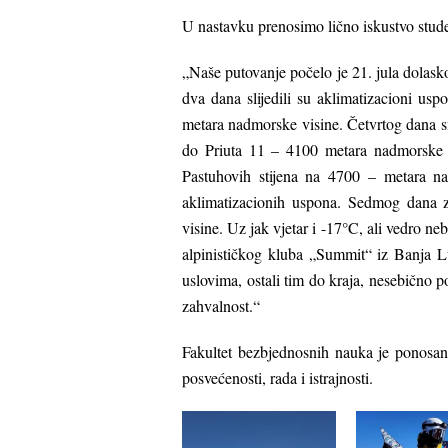
U nastavku prenosimo lično iskustvo stud
„Naše putovanje počelo je 21. jula dolask
dva dana slijedili su aklimatizacioni u
metara nadmorske visine. Četvrtog dana sm
do Priuta 11 – 4100 metara nadmorske v
Pastuhovih stijena na 4700 – metara na
aklimatizacionih uspona. Sedmog dana 
visine. Uz jak vjetar i -17°C, ali vedro neb
alpinističkog kluba „Summit“ iz Banja 
uslovima, ostali tim do kraja, nesebično p
zahvalnost.“
Fakultet bezbjednosnih nauka je ponosan 
posvećenosti, rada i istrajnosti.