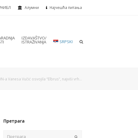
УНИБЛ
Алумни
Најчешћа питања
RADNJA
IZDAVAŠTVO/
SRPSKI
TI
ISTRAŽIVANJA
N-a Vanesa Vučić osvojila “Elbrus”, najviši vrh…
Претрага
Пошаљи