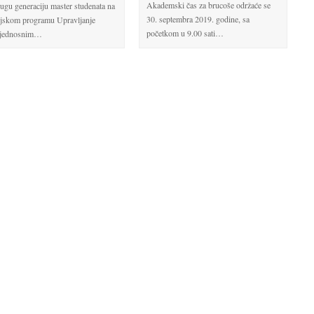
Akademski čas za brucoše održaće se
rugu generaciju master studenata na
30. septembra 2019. godine, sa
ijskom programu Upravljanje
početkom u 9.00 sati…
bjednosnim…