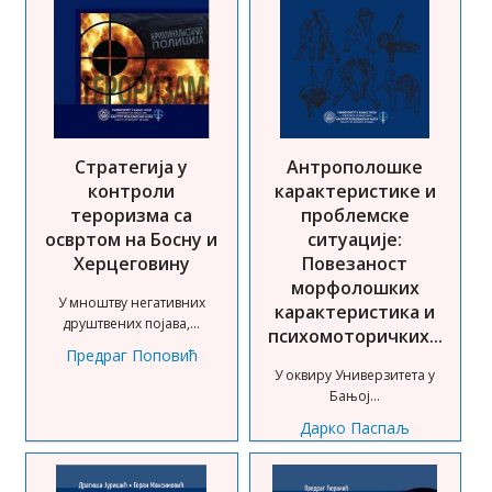
Стратегија у
Антрополошке
контроли
карактеристике и
тероризма са
проблемске
освртом на Босну и
ситуације:
Херцеговину
Повезаност
морфолошких
У мноштву негативних
карактеристика и
друштвених појава,...
психомоторичких...
Предраг Поповић
У оквиру Универзитета у
Бањој...
Дарко Паспаљ