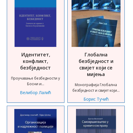
Идентитет,
Глобална
конфликт,
безбједност и
безбједност
свијет који се
мијења
Проучавање безбедности у
Босни и...
Монографија Глобална
безбједност и свијет који...
Велибор Лалић
Борис Тучић