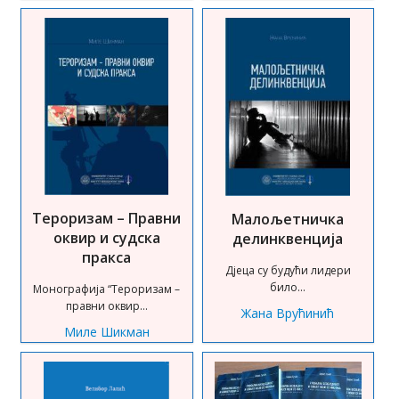
Тероризам – Правни
Малољетничка
оквир и судска
делинквенција
пракса
Дјеца су будући лидери
било...
Монографија “Тероризам –
правни оквир...
Жана Врућинић
Миле Шикман