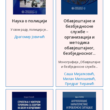
Обавјештајне и
Наука о полицији
безбједносне
У свом раду, полиција је...
службе –
организација и
Драгомир Јовичић
методика
обавјештајног,
безбједносног...
Монографија „Обавјештајне
и безбједносне службе...
Саша Мијалковић,
Милан Милошевић,
Предраг Ћеранић