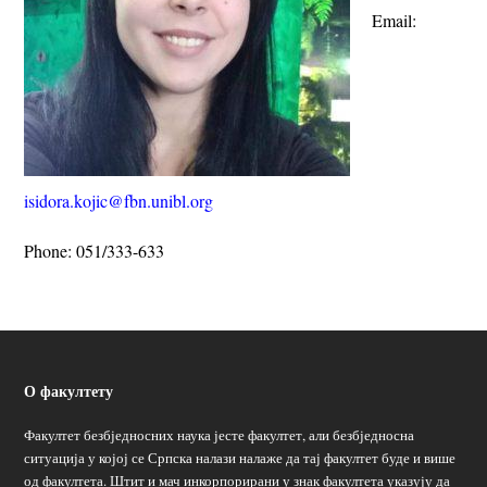
Email:
isidora.kojic@fbn.unibl.org
Phone:
051/333-633
О факултету
Факултет безбједносних наука јесте факултет, али безбједносна
ситуација у којој се Српска налази налаже да тај факултет буде и више
од факултета. Штит и мач инкорпорирани у знак факултета указују да