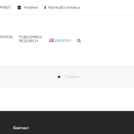
УНИБЛ
Алумни
Најчешћа питања
RATION
PUBLISHING/
ENGLISH
RESEARCH
Studies
Контакт