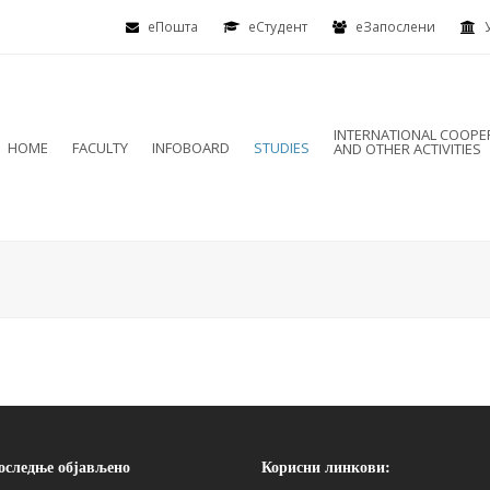
еПошта
eСтудент
еЗапослени
INTERNATIONAL COOPE
HOME
FACULTY
INFOBOARD
STUDIES
AND OTHER ACTIVITIES
оследње објављено
Корисни линкови: