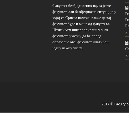
Факултет безбједносних наука јесте
факултет, али безбједносна ситуација у
Da
којој се Српска налази налаже да тај
De
факултет буде и више од факултета.
Re
Штит и мач инкорпорирани у знак
2.
факултета указују да ће поред
образовне овај факултет имати још
једну важну улогу.
Ce
27
2017 © Faculty of