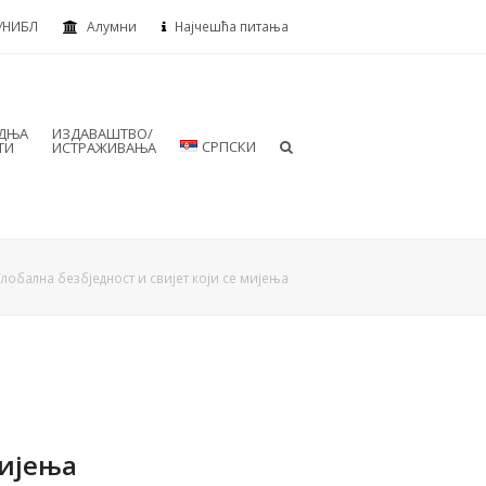
УНИБЛ
Алумни
Најчешћа питања
АДЊА
ИЗДАВАШТВО/
СРПСКИ
ТИ
ИСТРАЖИВАЊА
Глобална безбједност и свијет који се мијења
мијења