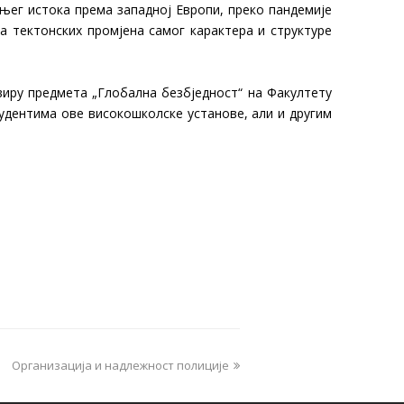
њег истока према западној Европи, преко пандемије
 тектонских промјена самог карактера и структуре
виру предмета „Глобална безбједност“ на Факултету
тудентима ове високошколске установе, али и другим
Организација и надлежност полиције