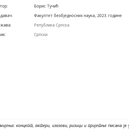
тор:
Борис Тучић
давач:
Факултет безбједносних наука, 2023. године
жава:
Република Српска
ик:
Српски
 мијења: концепт, актери, изазови, ризици и пријетње
писана је 