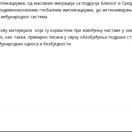
ликацијама, од масовних миграција са подручја Блиског и Сред
лтидимензионалним глобалним импликацијама, до интензивирања
 међународног система.
нову материјала који су кориштени при извођењу наставе у ок
је, као таква, примарно писана у сврху обезбјеђења подршке с
ђународних односа и безбједности.