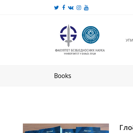
Twitter
Facebook
VK
Instagram
Youtube
УП
Books
Гло