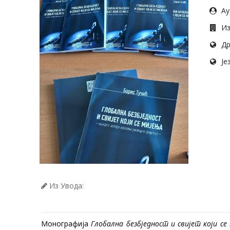
Ау
Из
Др
Јез
Из Увода:
Монографија
Глобална безбједност и свијет који се