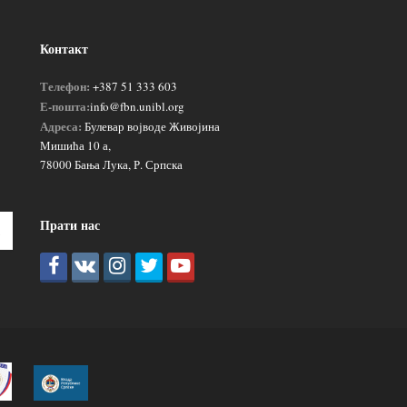
Контакт
Телефон:
+387 51 333 603
Е-пошта:
info@fbn.unibl.org
Адреса:
Булевар војводе Живојина
Мишића 10 а,
78000 Бања Лука, Р. Српска
Прати нас
Пошаљи