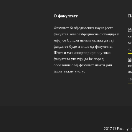
О факултету
П
Факултет безбједносних наука јесте
факултет, али безбједносна ситуација у
се
којој се Српска налази налаже да тај
ст
факултет буде и више од факултета.
4.
Штит и мач инкорпорирани у знак
факултета указују да ће поред
образовне овај факултет имати још
ин
једну важну улогу.
Фа
10
2017 © Faculty of