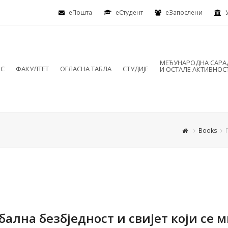
еПошта
eСтудент
еЗапослени
МЕЂУНАРОДНА САР
ИС
ФАКУЛТЕТ
ОГЛАСНА ТАБЛА
СТУДИЈЕ
И ОСТАЛЕ АКТИВНОС
Books
бална безбједност и свијет који се 