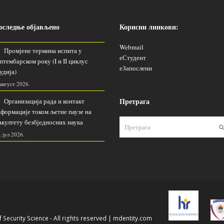
оследње објављено
Корисни линкови:
Webmail
Промјене термина испита у
еСтудент
птембарском року (I и II циклус
еЗапослени
удија)
 август 2026.
Претрага
Организација рада и контакт
формације током љетне паузе на
култету безбједносних наука
. јул 2026.
 Security Science - All rights reserved |
mdentity.com