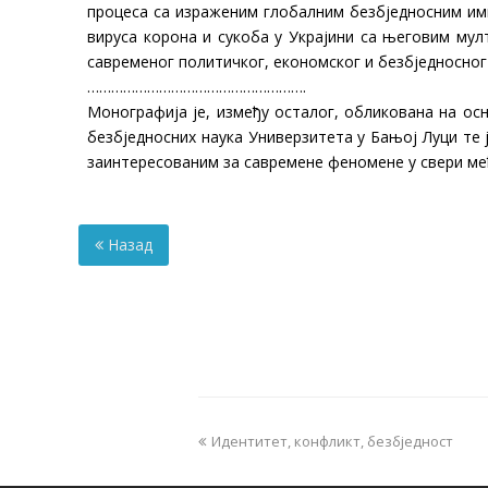
процеса са израженим глобалним безбједносним имп
вируса корона и сукоба у Украјини са његовим му
савременог политичког, економског и безбједносног
……………………………………………….
Монографија је, између осталог, обликована на ос
безбједносних наука Универзитета у Бањој Луци те 
заинтересованим за савремене феномене у свери ме
Назад
Идентитет, конфликт, безбједност