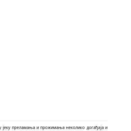
у јеку преламања и прожимања неколико догађаја и