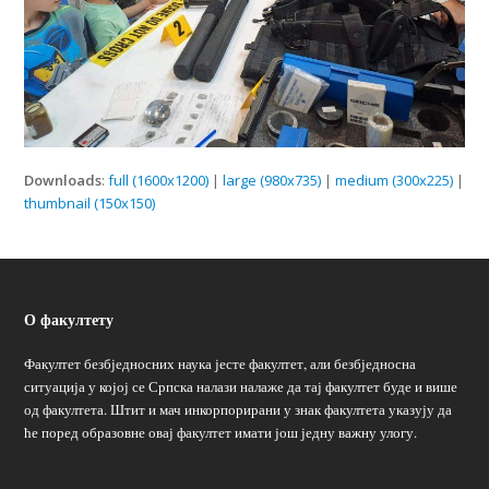
Downloads
:
full (1600x1200)
|
large (980x735)
|
medium (300x225)
|
thumbnail (150x150)
О факултету
Факултет безбједносних наука јесте факултет, али безбједносна
ситуација у којој се Српска налази налаже да тај факултет буде и више
од факултета. Штит и мач инкорпорирани у знак факултета указују да
ће поред образовне овај факултет имати још једну важну улогу.