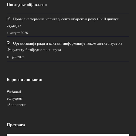
Последње објављено
Промјене термина испита у септембарском року (I и II циклус
студија)
4. август 2026.
Организација рада и контакт информације током љетне паузе на
Факултету безбједносних наука
10. јул 2026.
Корисни линкови:
Webmail
еСтудент
еЗапослени
Претрага