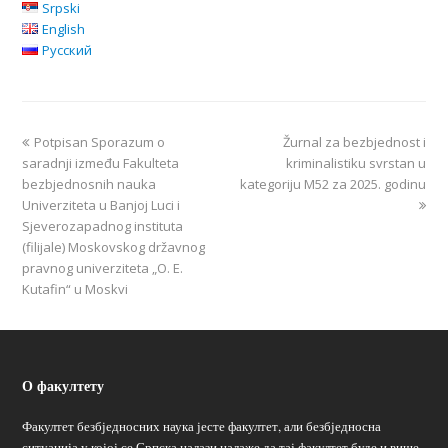
Srpski
English
Русский
Potpisan Sporazum o
Žurnal za bezbjednost i
saradnji između Fakulteta
kriminalistiku svrstan u
bezbjednosnih nauka
kategoriju M52 za 2025. godinu
Univerziteta u Banjoj Luci i
Sjeverozapadnog instituta
(filijale) Moskovskog državnog
pravnog univerziteta „O. E.
Kutafin“ u Moskvi
О факултету
Факултет безбједносних наука јесте факултет, али безбједносна
ситуација у којој се Српска налази налаже да тај факултет буде и више