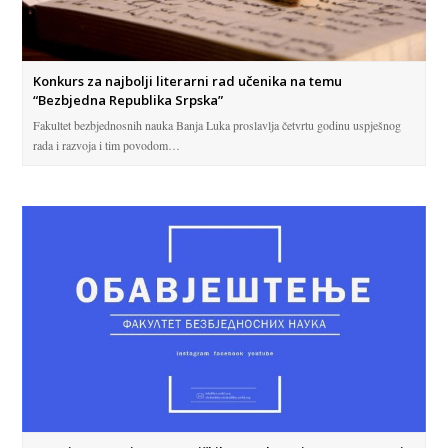
Konkurs za najbolji literarni rad učenika na temu
“Bezbjedna Republika Srpska”
Fakultet bezbjednosnih nauka Banja Luka proslavlja četvrtu godinu uspješnog
rada i razvoja i tim povodom…