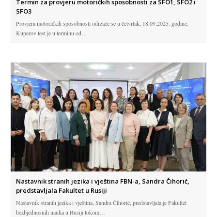
Termin za provjeru motoričkih sposobnosti za SFO1, SFO2 i
SFO3
Provjera motoričkih sposobnosti održaće se u četvrtak, 18.09.2025. godine.
Kuperov test je u terminu od…
Nastavnik stranih jezika i vještina FBN-a, Sandra Čihorić,
predstavljala Fakultet u Rusiji
Nastavnik stranih jezika i vještina, Sandra Čihorić, predstavljala je Fakultet
bezbjednosnih nauka u Rusiji tokom…