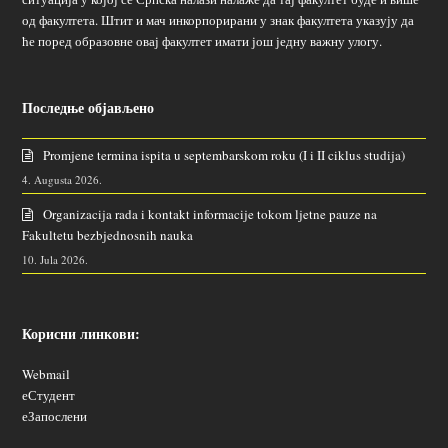
од факултета. Штит и мач инкорпорирани у знак факултета указују да
ће поред образовне овај факултет имати још једну важну улогу.
Последње објављено
Promjene termina ispita u septembarskom roku (I i II ciklus studija)
4. Augusta 2026.
Organizacija rada i kontakt informacije tokom ljetne pauze na
Fakultetu bezbjednosnih nauka
10. Jula 2026.
Корисни линкови:
Webmail
еСтудент
еЗапослени