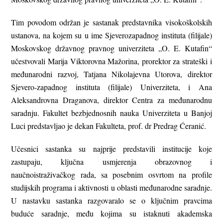
Tim povodom održan je sastanak predstavnika visokoškolskih
ustanova, na kojem su u ime Sjeverozapadnog instituta (filijale)
Moskovskog državnog pravnog univerziteta „O. E. Kutafin“
učestvovali Marija Viktorovna Mažorina, prorektor za strateški i
međunarodni razvoj, Tatjana Nikolajevna Utorova, direktor
Sjevero-zapadnog instituta (filijale) Univerziteta, i Ana
Aleksandrovna Draganova, direktor Centra za međunarodnu
saradnju. Fakultet bezbjednosnih nauka Univerziteta u Banjoj
Luci predstavljao je dekan Fakulteta, prof. dr Predrag Ćeranić.
Učesnici sastanka su najprije predstavili institucije koje
zastupaju, ključna usmjerenja obrazovnog i
naučnoistraživačkog rada, sa posebnim osvrtom na profile
studijskih programa i aktivnosti u oblasti međunarodne saradnje.
U nastavku sastanka razgovaralo se o ključnim pravcima
buduće saradnje, među kojima su istaknuti akademska