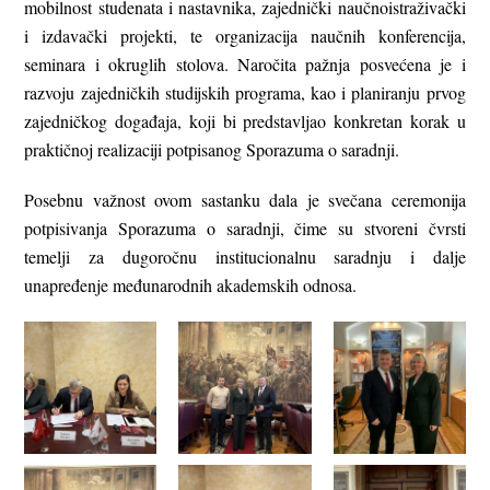
mobilnost studenata i nastavnika, zajednički naučnoistraživački
i izdavački projekti, te organizacija naučnih konferencija,
seminara i okruglih stolova. Naročita pažnja posvećena je i
razvoju zajedničkih studijskih programa, kao i planiranju prvog
zajedničkog događaja, koji bi predstavljao konkretan korak u
praktičnoj realizaciji potpisanog Sporazuma o saradnji.
Posebnu važnost ovom sastanku dala je svečana ceremonija
potpisivanja Sporazuma o saradnji, čime su stvoreni čvrsti
temelji za dugoročnu institucionalnu saradnju i dalje
unapređenje međunarodnih akademskih odnosa.