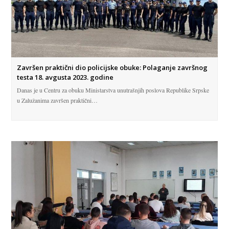
Završen praktični dio policijske obuke: Polaganje završnog
testa 18. avgusta 2023. godine
Danas je u Centru za obuku Ministarstva unutrašnjih poslova Republike Srpske
u Zalužanima završen praktični…