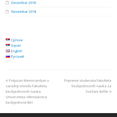
Decembar 2018
Novembar 2018
Српски
Srpski
English
Русский
Potpisan Memorandum o
Pripreme studenata Fakulteta
saradnji između Fakulteta
bezbjednosnih nauka za
bezbjednosnih nauka
Svečani defile
Univerziteta i Ministarstva
bezbjednosti BiH