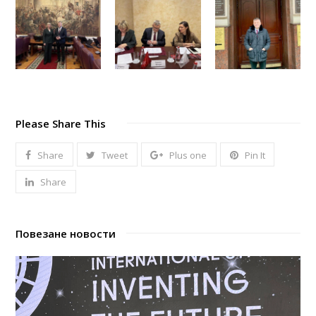
Please Share This
Share
Tweet
Plus one
Pin It
Share
Повезане новости