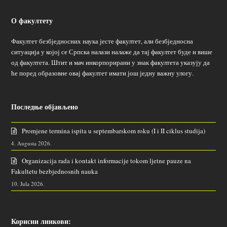
О факултету
Факултет безбједносних наука јесте факултет, али безбједносна
ситуација у којој се Српска налази налаже да тај факултет буде и више
од факултета. Штит и мач инкорпорирани у знак факултета указују да
ће поред образовне овај факултет имати још једну важну улогу.
Последње објављено
Promjene termina ispita u septembarskom roku (I i II ciklus studija)
4. Augusta 2026.
Organizacija rada i kontakt informacije tokom ljetne pauze na
Fakultetu bezbjednosnih nauka
10. Jula 2026.
Корисни линкови: