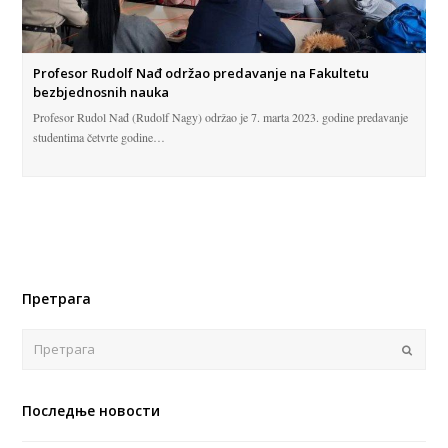
Profesor Rudolf Nađ održao predavanje na Fakultetu
bezbjednosnih nauka
Profesor Rudol Nađ (Rudolf Nagy) održao je 7. marta 2023. godine predavanje
studentima četvrte godine…
Претрага
Поша
Последње новости