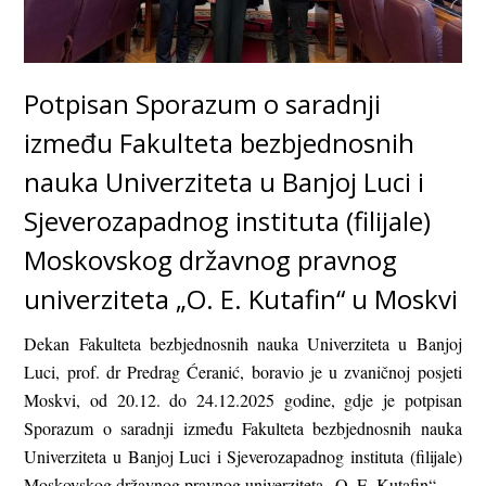
Potpisan Sporazum o saradnji
između Fakulteta bezbjednosnih
nauka Univerziteta u Banjoj Luci i
Sjeverozapadnog instituta (filijale)
Moskovskog državnog pravnog
univerziteta „O. E. Kutafin“ u Moskvi
Dekan Fakulteta bezbjednosnih nauka Univerziteta u Banjoj
Luci, prof. dr Predrag Ćeranić, boravio je u zvaničnoj posjeti
Moskvi, od 20.12. do 24.12.2025 godine, gdje je potpisan
Sporazum o saradnji između Fakulteta bezbjednosnih nauka
Univerziteta u Banjoj Luci i Sjeverozapadnog instituta (filijale)
Moskovskog državnog pravnog univerziteta „O. E. Kutafin“.