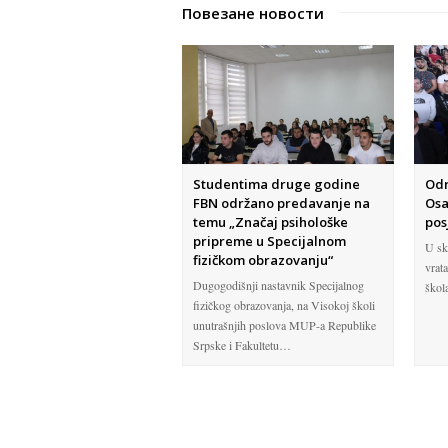
Повезане новости
Studentima druge godine
Odr
FBN održano predavanje na
Osa
temu „Značaj psihološke
pos
pripreme u Specijalnom
U sk
fizičkom obrazovanju“
vrata
Dugogodišnji nastavnik Specijalnog
škol
fizičkog obrazovanja, na Visokoj školi
unutrašnjih poslova MUP-a Republike
Srpske i Fakultetu…