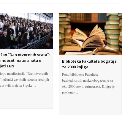
žan “Dan otvorenih vrata”:
mdeset maturanata u
Biblioteka Fakulteta bogatija
jeti FBN
za 2000 knjiga
lopu manifestacije “Dan otvorenih
Fond biblioteke Fakulteta
“, učenici završnih razreda srednjih
bezbjednosnih nauka obogaćen je sa
a iz svih krajeva Srpske…
oko 2000 novih primjeraka. Knjige je
poklonio…