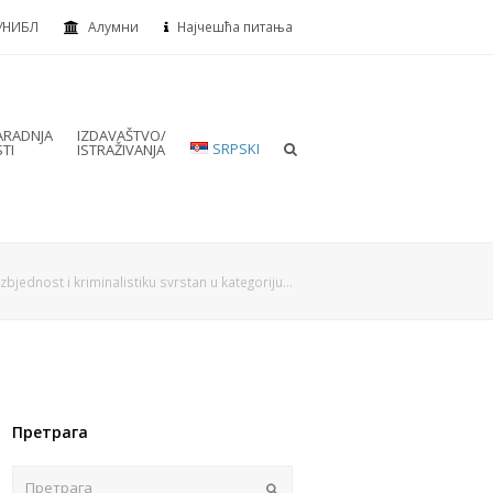
УНИБЛ
Алумни
Најчешћа питања
RADNJA
IZDAVAŠTVO/
SRPSKI
TI
ISTRAŽIVANJA
zbjednost i kriminalistiku svrstan u kategoriju…
Претрага
Пошаљи