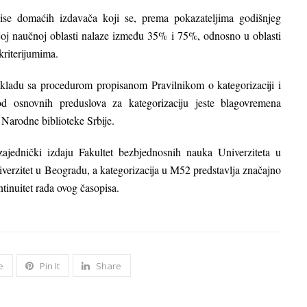
se domaćih izdavača koji se, prema pokazateljima godišnjeg
joj naučnoj oblasti nalaze između 35% i 75%, odnosno u oblasti
kriterijumima.
 skladu sa procedurom propisanom Pravilnikom o kategorizaciji i
od osnovnih preduslova za kategorizaciju jeste blagovremena
 Narodne biblioteke Srbije.
zajednički izdaju Fakultet bezbjednosnih nauka Univerziteta u
niverzitet u Beogradu, a kategorizacija u M52 predstavlja značajno
ntinuitet rada ovog časopisa.
e
Pin It
Share