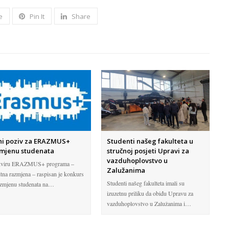
e
Pin It
Share
ni poziv za ERAZMUS+
Studenti našeg fakulteta u
mjenu studenata
stručnoj posjeti Upravi za
vazduhoplovstvo u
kviru ERAZMUS+ programa –
Zalužanima
itna razmjena – raspisan je konkurs
Studenti našeg fakulteta imali su
azmjenu studenata na…
izuzetnu priliku da obiđu Upravu za
vazduhoplovstvo u Zalužanima i…