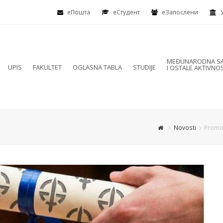
еПошта
eСтудент
еЗапослени
MEĐUNARODNA SA
UPIS
FAKULTET
OGLASNA TABLA
STUDIJE
I OSTALE AKTIVNOS
Novosti
Promoc