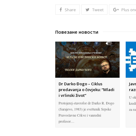
Share
Tweet
Plus on
Повезане новости
Dr Darko Đogo – Ciklus
Jav
predavanja o čovjeku: “Mladi
raz
i vrlinski život”
U o
Protojerej-stavrofor dr Darko R. Đogo
kred
(Sarajevo, 1983) je sveštenik Srpske
za r
Pravoslavne Crkve i vanredni
profesor…