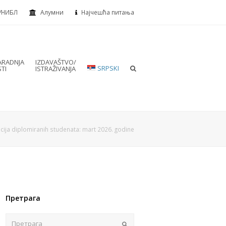
УНИБЛ
Алумни
Најчешћа питања
RADNJA
IZDAVAŠTVO/
SRPSKI
TI
ISTRAŽIVANJA
ija diplomiranih studenata: mart 2026. godine
Претрага
Пошаљи