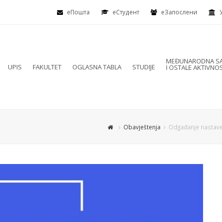
еПошта
eСтудент
еЗапослени
MEĐUNARODNA SA
UPIS
FAKULTET
OGLASNA TABLA
STUDIJE
I OSTALE AKTIVNOS
Obavještenja
Odgađanje nastave