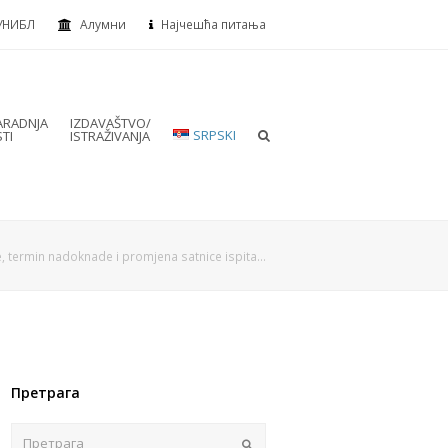
УНИБЛ
Алумни
Најчешћа питања
RADNJA
IZDAVAŠTVO/
SRPSKI
TI
ISTRAŽIVANJA
, termin nadoknade i promjena satnice ispita…
Претрага
Пошаљи