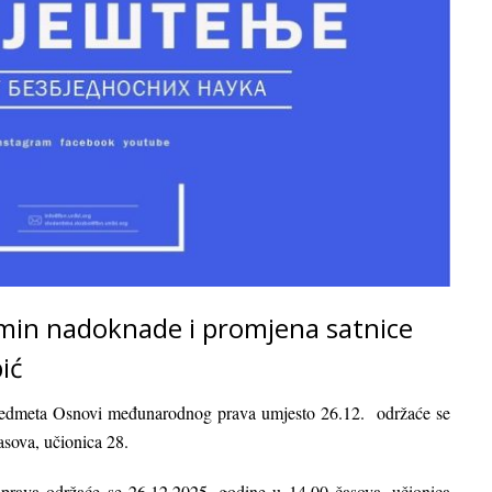
min nadoknade i promjena satnice
ić
predmeta Osnovi međunarodnog prava umjesto 26.12. održaće se
sova, učionica 28.
prava održaće se 26.12.2025. godine u 14.00 časova, učionica