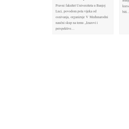
Pravni fakultet Univerziteta u Banjoj
kurs
Luci, povodom pola vijeka od
biti
osnivanja, organizuje V Međunarodni
naučni skup na temu „Izazovi i
perspektive…