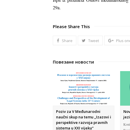
29a.
Please Share This
Share
Tweet
Plus on
Повезане новости
Poziv za V Međunarodni
Nov
naučni skup na temu „Izazovi i
jez
perspektive razvoja pravnih
Konf
sistema u XXI vijeku“
Banj