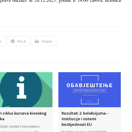
e
Pin It
Share
i ciklus kurseva kineskog
Rezultati 2. kolokvijuma –
ika
Institucije i sistemi
bezbjednosti EU
ucijev institut Univerziteta u
Rezultate možete vidjeti OVDJE.
oj Luci organizuje novi ciklus