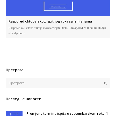
Raspored oktobarskog ispitnog roka sa izmjenama
Raspored za I ciklus studija možete vidjeti OVDJE Raspored za II ciklus studija
- Bezbjednost…
Претрага
Поша
Последње новости
Promjene termina ispita u septembarskom roku (I i