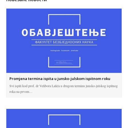
Promjena termina ispita u junsko-julskom ispitnom roku
Svi ispiti kod prof. dr Velibora Lalića u drugom terminu junsko-julskog ispitnog
roka na prvom…