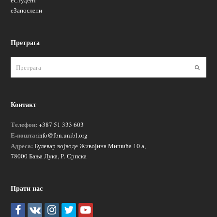
еСтудент
еЗапослени
Претрага
Пошаљ
Контакт
Телефон:
+387 51 333 603
Е-пошта:
info@fbn.unibl.org
Адреса:
Булевар војводе Живојина Мишића 10 а,
78000 Бања Лука, Р. Српска
Прати нас