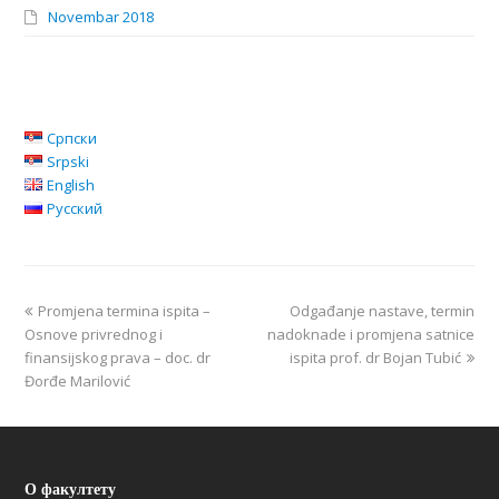
Novembar 2018
Српски
Srpski
English
Русский
Promjena termina ispita –
Odgađanje nastave, termin
Osnove privrednog i
nadoknade i promjena satnice
finansijskog prava – doc. dr
ispita prof. dr Bojan Tubić
Đorđe Marilović
О факултету