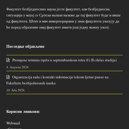
Факултет безбједносних наука јесте факултет, али безбједносна
ситуација у којој се Српска налази налаже да тај факултет буде и више
од факултета. Штит и мач инкорпорирани у знак факултета указују да
ће поред образовне овај факултет имати још једну важну улогу.
Последње објављено
Promjene termina ispita u septembarskom roku (I i II ciklus studija)
4. Augusta 2026.
Organizacija rada i kontakt informacije tokom ljetne pauze na
Fakultetu bezbjednosnih nauka
10. Jula 2026.
Корисни линкови:
Webmail