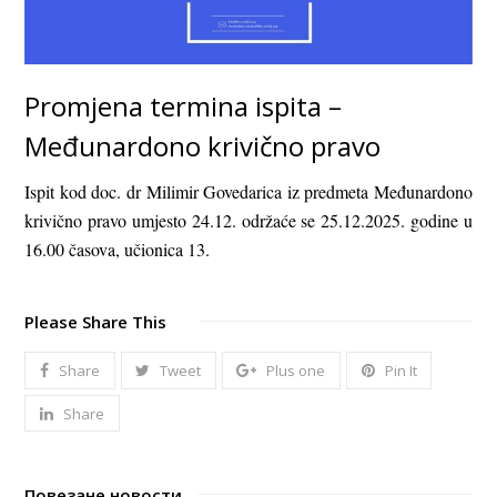
Promjena termina ispita –
Međunardono krivično pravo
Ispit kod doc. dr Milimir Govedarica iz predmeta Međunardono
krivično pravo umjesto 24.12. održaće se 25.12.2025. godine u
16.00 časova, učionica 13.
Please Share This
Share
Tweet
Plus one
Pin It
Share
Повезане новости