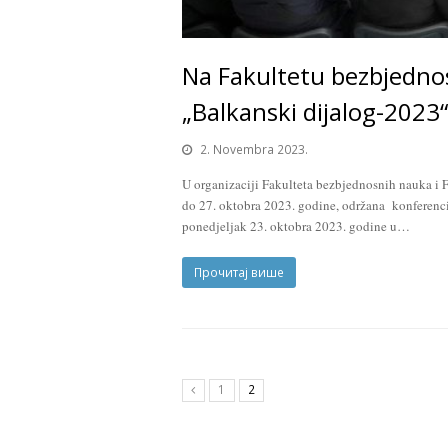
Na Fakultetu bezbjedno
„Balkanski dijalog-2023“
2. Novembra 2023.
U organizaciji Fakulteta bezbjednosnih nauka i 
do 27. oktobra 2023. godine, održana konferenc
ponedjeljak 23. oktobra 2023. godine u…
Прочитај више
1
2