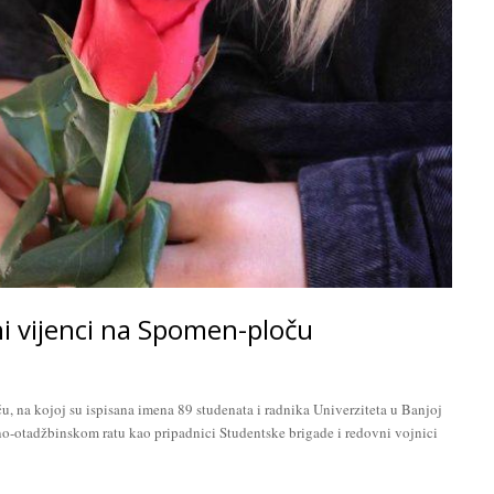
i vijenci na Spomen-ploču
na kojoj su ispisana imena 89 studenata i radnika Univerziteta u Banjoj
no-otadžbinskom ratu kao pripadnici Studentske brigade i redovni vojnici