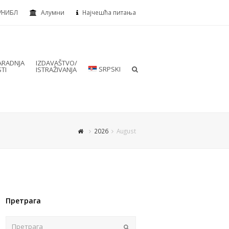
УНИБЛ
Алумни
Најчешћа питања
RADNJA
IZDAVAŠTVO/
SRPSKI
TI
ISTRAŽIVANJA
2026
August
Претрага
Пошаљи