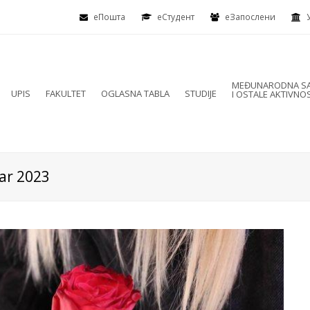
еПошта
eСтудент
еЗапослени
MEĐUNARODNA SA
UPIS
FAKULTET
OGLASNA TABLA
STUDIJE
I OSTALE AKTIVNOS
ar 2023