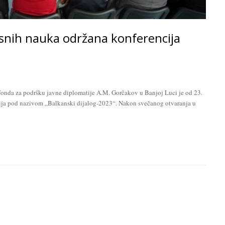
snih nauka održana konferencija
Fonda za podršku javne diplomatije A.M. Gorčakov u Banjoj Luci je od 23.
ija pod nazivom „Balkanski dijalog-2023“. Nakon svečanog otvaranja u