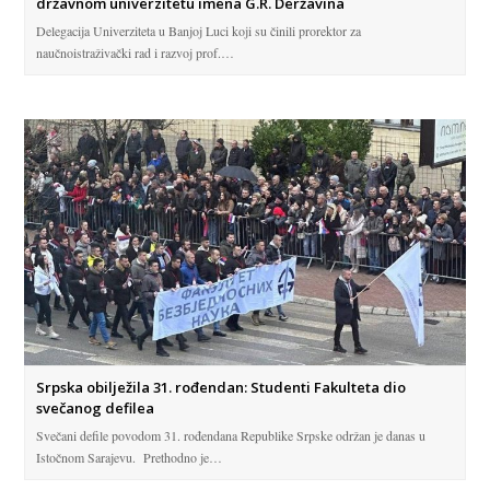
državnom univerzitetu imena G.R. Deržavina
Delegacija Univerziteta u Banjoj Luci koji su činili prorektor za
naučnoistraživački rad i razvoj prof.…
Srpska obilježila 31. rođendan: Studenti Fakulteta dio
svečanog defilea
Svečani defile povodom 31. rođendana Republike Srpske održan je danas u
Istočnom Sarajevu. Prethodno je…