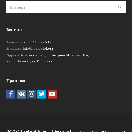
Пошаљ
Контакт
Телефон:
+387 51 333 603
Е-пошта:
info@fbn.unibl.org
Адреса:
Булевар војводе Живојина Мишића 10 а,
78000 Бања Лука, Р. Српска
Прати нас
2017 © Faculty of Security Science - All rights reserved |
mdentity.com