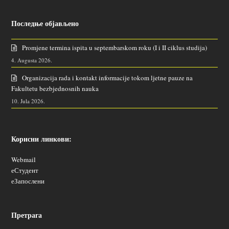
Последње објављено
Promjene termina ispita u septembarskom roku (I i II ciklus studija)
4. Augusta 2026.
Organizacija rada i kontakt informacije tokom ljetne pauze na
Fakultetu bezbjednosnih nauka
10. Jula 2026.
Корисни линкови:
Webmail
еСтудент
еЗапослени
Претрага