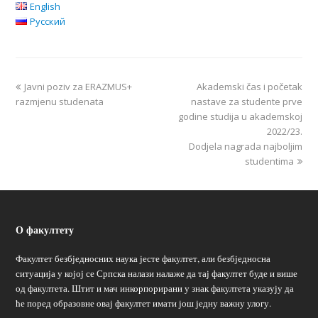
English
Русский
Javni poziv za ERAZMUS+
Akademski čas i početak
razmjenu studenata
nastave za studente prve
godine studija u akademskoj
2022/23.
Dodjela nagrada najboljim
studentima
О факултету
Факултет безбједносних наука јесте факултет, али безбједносна
ситуација у којој се Српска налази налаже да тај факултет буде и више
од факултета. Штит и мач инкорпорирани у знак факултета указују да
ће поред образовне овај факултет имати још једну важну улогу.