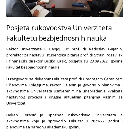
Posjeta rukovodstva Univerziteta
Fakultetu bezbjednosnih nauka
Rektor Univerziteta u Banjoj Luci prof. dr Radoslav Gajanin,
prorektor za nastavu i studentska pitanja prof. dr Strain Posavljak
i finansijski direktor Duško Lazić, posjetili su 23.09.2022. godine
Fakultet bezbjednosnih nauka.
U razgovoru sa dekanom Fakulteta prof. dr Predragom Ćeranićem
i članovima Kolegijuma, rektor Gajanin je govorio o planovima i
aktivnostima Univerziteta usmjerenim na unapređenje kvaliteta
nastavnog procesa i drugim aktuelnim pitanjima važnim za
Univerzitet.
Dekan Ćeranić je upoznao rukovodstvo Univerziteta s
aktivnostima koje je sprovodio Fakultet u 2021/22. godini i
planovima za narednu akademsku godinu.