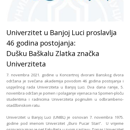
Univerzitet u Banjoj Luci proslavlja
46 godina postojanja:
Dušku Baškalu Zlatka značka
Univerziteta
7. novembra 2021. godine u Koncertnoj dvorani Banskog dvora
održana je svečana akademija povodom 46 godina postojanja i
uspješnog rada Univerziteta u Banjoj Luci. Dva dana ranije, 5.
novembra održan je pomen i polaganje vijenaca na Spomen-ploču
studentima i radnicima Univerziteta poginulim u odbrambeno-
otadžbinskom ratu.
Univerzitet u Banjoj Luci (UNIBL) je osnovan 7. novembra 1975.
godine pod imenom Univerzitet „Đuro Pucar Stari”. U vrijeme
osnivanja imao je pet Fakulteta u svom sastavu. Danas Univerzitet