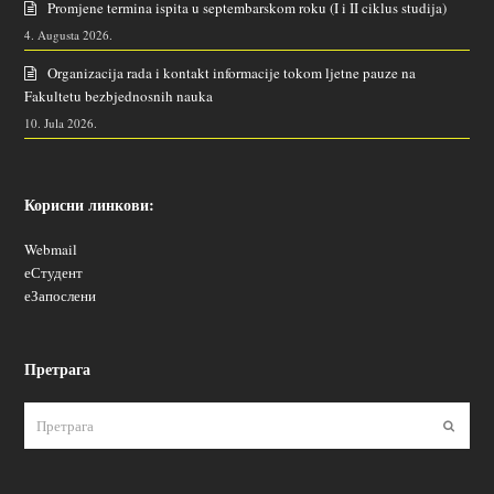
Promjene termina ispita u septembarskom roku (I i II ciklus studija)
4. Augusta 2026.
Organizacija rada i kontakt informacije tokom ljetne pauze na
Fakultetu bezbjednosnih nauka
10. Jula 2026.
Корисни линкови:
Webmail
еСтудент
еЗапослени
Претрага
Пошаљ