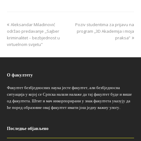
Aleksandar Miladinović
Poziv studentima za prijavu na
održao predavanje ,,Sajber
program „3D Akademija i moja
kriminalitet ‒ bezbjednost u
praksa“
virtuelnom svijetuˮ
О факултету
Факултет безбједносних наука јесте факултет, али безбједносна
ситуација у којој се Српска налази налаже да тај факултет буде и више
од факултета. Штит и мач инкорпорирани у знак факултета указују да
ће поред образовне овај факултет имати још једну важну улогу.
Последње објављено