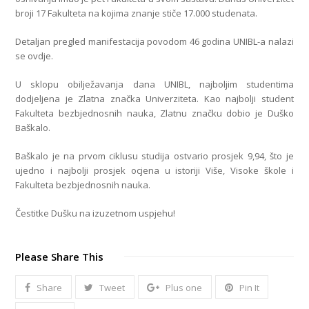
broji 17 Fakulteta na kojima znanje stiče 17.000 studenata.
Detaljan pregled manifestacija povodom 46 godina UNIBL-a nalazi
se ovdje.
U sklopu obilježavanja dana UNIBL, najboljim studentima
dodjeljena je Zlatna značka Univerziteta. Kao najbolji student
Fakulteta bezbjednosnih nauka, Zlatnu značku dobio je Duško
Baškalo.
Baškalo je na prvom ciklusu studija ostvario prosjek 9,94, što je
ujedno i najbolji prosjek ocjena u istoriji Više, Visoke škole i
Fakulteta bezbjednosnih nauka.
Čestitke Dušku na izuzetnom uspjehu!
Please Share This
Share
Tweet
Plus one
Pin It