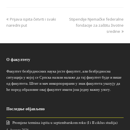
Prijava ispita četvrti i svaki
Stipendije Njemačke federalne
naredni put
fondacije za zaštitu životne
sredine
О факултету
Факултет безбједносних наука јесте факултет, али безбједносна
ситуација у којој се Српска налази налаже да тај факултет буде и више
од факултета. Штит и мач инкорпорирани у знак факултета указују да
ће поред образовне овај факултет имати још једну важну улогу.
Последње објављено
Promjene termina ispita u septembarskom roku (I i II ciklus studija)
4. Augusta 2026.