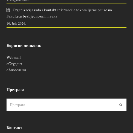
Organizacija rada i kontakt informacije tokom ljetne pauze na
Fakultetu bezbjednosnih nauka
10. Jula 2026.
Корисни линкови:
Webmail
еСтудент
еЗапослени
Претрага
Пошаљ
Контакт