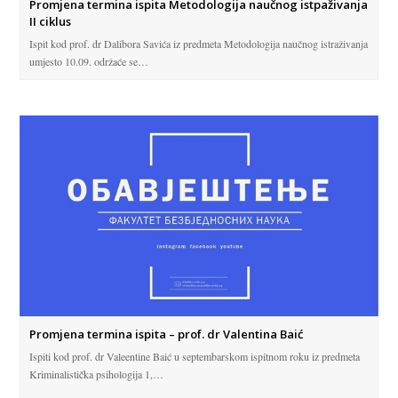
Promjena termina ispita Metodologija naučnog istpaživanja
II ciklus
Ispit kod prof. dr Dalibora Savića iz predmeta Metodologija naučnog istraživanja
umjesto 10.09. održaće se…
Promjena termina ispita – prof. dr Valentina Baić
Ispiti kod prof. dr Valeentine Baić u septembarskom ispitnom roku iz predmeta
Kriminalistička psihologija 1,…