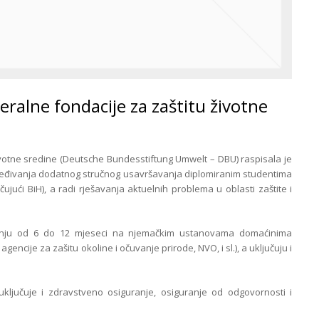
ralne fondacije za zaštitu životne
votne sredine (Deutsche Bundesstiftung Umwelt – DBU) raspisala je
bjeđivanja dodatnog stručnog usavršavanja diplomiranim studentima
ujući BiH), a radi rješavanja aktuelnih problema u oblasti zaštite i
janju od 6 do 12 mjeseci na njemačkim ustanovama domaćinima
, agencije za zašitu okoline i očuvanje prirode, NVO, i sl.), a uključuju i
uključuje i zdravstveno osiguranje, osiguranje od odgovornosti i