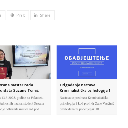
e
Pin It
Share
rana master rada
Odgađanje nastave:
didata Suzane Tomić
Kriminalistička psihologija 1
 13.3.2025. godine na Fakultetu
Nastava iz predmeta Kriminalistička
jednosnih nauka, student Suzana
psihologija 1 kod prof. dr Žane Vrućinić
ć je odbranila master rad pod…
predviđena za ponedjeljak 10.…