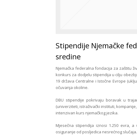
Stipendije Njemačke fede
sredine
Njemačka federalna fondacija za zaštitu ži
konkurs za dodjelu stipendija u cilju obez
19 država Centralne i Istočne Evrope (uključ
očuvanja okoline.
DBU stipendije pokrivaju boravak u tra
(univerziteti, istraživački instituti, kompanije
intenzivan kurs njemačkog jezika.
Mjesečna stipendija iznosi 1.250 evra, a 
osiguranje od posljedica nesrećnog slučaja.