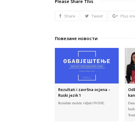
Please Share This
Share
Tweet
Plus on
Повезане новости
Rezultati i završna ocjena –
Odb
Ruski jezik 1
kan
Rezultate možete vidjeti OVDJE.
Dana
bezb
Tomi