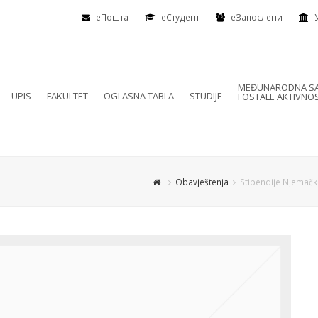
еПошта
eСтудент
еЗапослени
MEĐUNARODNA SA
UPIS
FAKULTET
OGLASNA TABLA
STUDIJE
I OSTALE AKTIVNOS
Obavještenja
Stipendije Njemačke