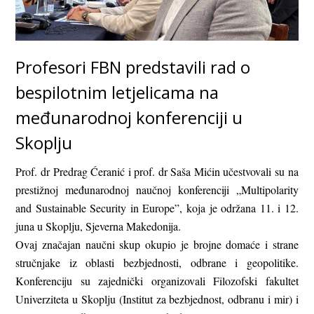
Profesori FBN predstavili rad o
bespilotnim letjelicama na
međunarodnoj konferenciji u
Skoplju
Prof. dr Predrag Ćeranić i prof. dr Saša Mićin učestvovali su na
prestižnoj međunarodnoj naučnoj konferenciji „Multipolarity
and Sustainable Security in Europe”, koja je održana 11. i 12.
juna u Skoplju, Sjeverna Makedonija.
Ovaj značajan naučni skup okupio je brojne domaće i strane
stručnjake iz oblasti bezbjednosti, odbrane i geopolitike.
Konferenciju su zajednički organizovali Filozofski fakultet
Univerziteta u Skoplju (Institut za bezbjednost, odbranu i mir) i