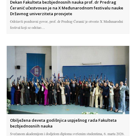
Dekan Fakulteta bezbjednosnih nauka prof. dr Predrag
Ćeranić učestvovao je na X Međunarodnom festivalu nauke
Državnog univerziteta prosvjete
Održavši pozdravni govor, prof. dr Predrag Ćeranić je otvorio X Međunarodni
festival koji se održao…
Obilježena deveta godišnjica uspješnog rada Fakulteta
bezbjednosniih nauka
Svečanom akademijom i dodjelom diploma svršenim studentima, 6. marta 2026.