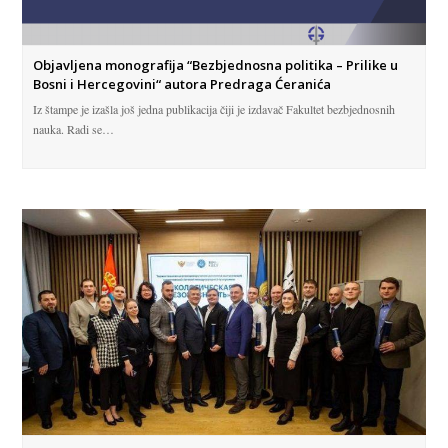
Objavljena monografija “Bezbjednosna politika – Prilike u
Bosni i Hercegovini“ autora Predraga Ćeranića
Iz štampe je izašla još jedna publikacija čiji je izdavač Fakultet bezbjednosnih
nauka. Radi se…