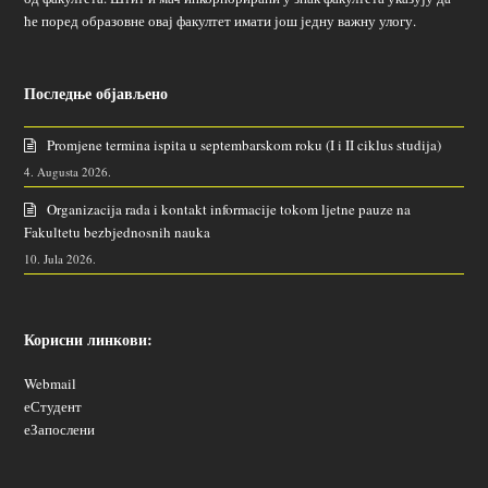
ће поред образовне овај факултет имати још једну важну улогу.
Последње објављено
Promjene termina ispita u septembarskom roku (I i II ciklus studija)
4. Augusta 2026.
Organizacija rada i kontakt informacije tokom ljetne pauze na
Fakultetu bezbjednosnih nauka
10. Jula 2026.
Корисни линкови:
Webmail
еСтудент
еЗапослени