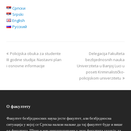
Српски
Srpski
English
Русский
Policijska obuka za studente
Delegacija Fakulteta
III godine studija: Nastavni plan
bezbjednosnih nauka
i osnovne informacije
Univerziteta u Banjoj Luci u
poseti Kriminalističko-
policijskom univerzitetu
О факултету
Факултет безбједносних наука јесте факултет, али безбједносна
ситуација у којој се Српска налази налаже да тај факултет буде и више
од факултета. Штит и мач инкорпорирани у знак факултета указују да