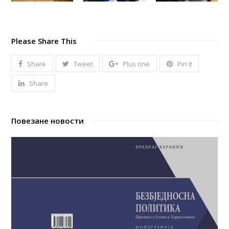
Please Share This
Share
Tweet
Plus one
Pin It
Share
Повезане новости