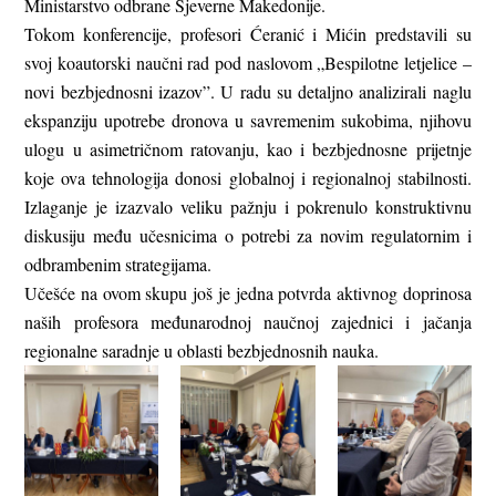
Ministarstvo odbrane Sjeverne Makedonije.
Tokom konferencije, profesori Ćeranić i Mićin predstavili su
svoj koautorski naučni rad pod naslovom „Bespilotne letjelice –
novi bezbjednosni izazov”. U radu su detaljno analizirali naglu
ekspanziju upotrebe dronova u savremenim sukobima, njihovu
ulogu u asimetričnom ratovanju, kao i bezbjednosne prijetnje
koje ova tehnologija donosi globalnoj i regionalnoj stabilnosti.
Izlaganje je izazvalo veliku pažnju i pokrenulo konstruktivnu
diskusiju među učesnicima o potrebi za novim regulatornim i
odbrambenim strategijama.
Učešće na ovom skupu još je jedna potvrda aktivnog doprinosa
naših profesora međunarodnoj naučnoj zajednici i jačanja
regionalne saradnje u oblasti bezbjednosnih nauka.