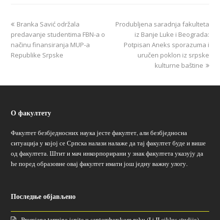
Branka Savić održala
Produbljena saradnja fakulteta
predavanje studentima FBN-a o
iz Banje Luke i Beograda:
načinu finansiranja MUP-a
Potpisan Aneks sporazuma i
Republike Srpske
uručen poklon iz srpske
kulturne baštine
О факултету
Факултет безбједносних наука јесте факултет, али безбједносна
ситуација у којој се Српска налази налаже да тај факултет буде и више
од факултета. Штит и мач инкорпорирани у знак факултета указују да
ће поред образовне овај факултет имати још једну важну улогу.
Последње објављено
Promjene termina ispita u septembarskom roku (I i II ciklus studija)