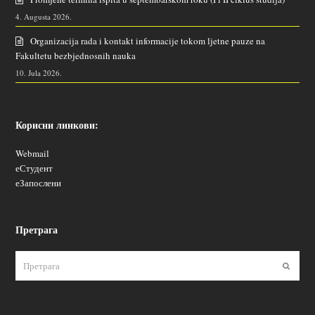
4. Augusta 2026.
Organizacija rada i kontakt informacije tokom ljetne pauze na
Fakultetu bezbjednosnih nauka
10. Jula 2026.
Корисни линкови:
Webmail
еСтудент
еЗапослени
Претрага
Пошаљ