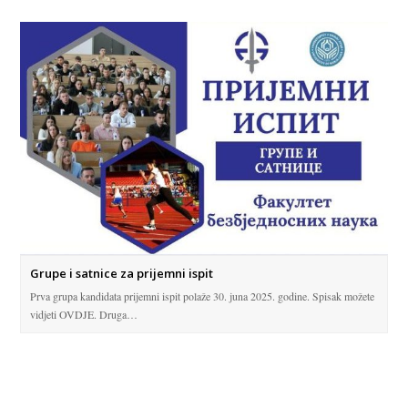
Grupe i satnice za prijemni ispit
Prva grupa kandidata prijemni ispit polaže 30. juna 2025. godine. Spisak možete
vidjeti OVDJE. Druga…