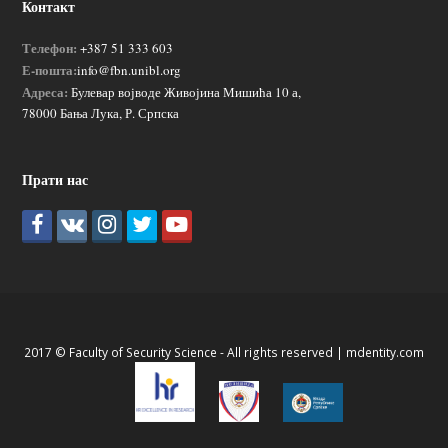
Контакт
Телефон:
+387 51 333 603
Е-пошта:
info@fbn.unibl.org
Адреса:
Булевар војводе Живојина Мишића 10 а,
78000 Бања Лука, Р. Српска
Прати нас
2017 © Faculty of Security Science - All rights reserved |
mdentity.com