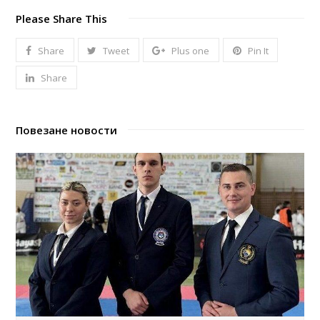
Please Share This
Share
Tweet
Plus one
Pin It
Share
Повезане новости