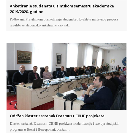
Anketiranje studenata u zimskom semestru akademske
2019/2020. godine
Poštovani, Pravilnikom o anketiranju studenata o kvalitetu nastavnog procesa
reguliše se studentsko anketiranje kao vid…
Održan klaster sastanak Erazmus+ CBHE projekata
Klaster sastanak Erazmus+ CBHE projekata modernizacije i razvoja studijskih
programa u Bosni i Hercegovini, održan…