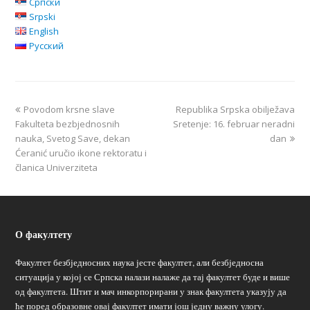
Српски
Srpski
English
Русский
Povodom krsne slave
Republika Srpska obilježava
Fakulteta bezbjednosnih
Sretenje: 16. februar neradni
nauka, Svetog Save, dekan
dan
Ćeranić uručio ikone rektoratu i
članica Univerziteta
О факултету
Факултет безбједносних наука јесте факултет, али безбједносна
ситуација у којој се Српска налази налаже да тај факултет буде и више
од факултета. Штит и мач инкорпорирани у знак факултета указују да
ће поред образовне овај факултет имати још једну важну улогу.