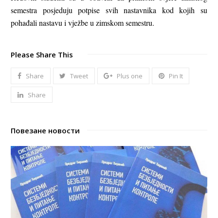
semestra posjeduju potpise svih nastavnika kod kojih su
pohađali nastavu i vježbe u zimskom semestru.
Please Share This
Share
Tweet
Plus one
Pin It
Share
Повезане новости