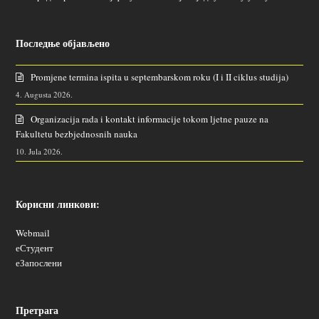
Последње објављено
Promjene termina ispita u septembarskom roku (I i II ciklus studija)
4. Augusta 2026.
Organizacija rada i kontakt informacije tokom ljetne pauze na
Fakultetu bezbjednosnih nauka
10. Jula 2026.
Корисни линкови:
Webmail
еСтудент
еЗапослени
Претрага