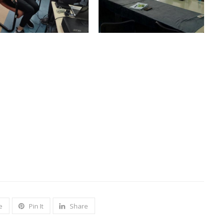
e
Pin It
Share