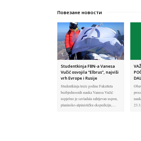
Повезане новости
Studentkinja FBN-a Vanesa
VAŽ
Vučić osvojila “Elbrus”, najviši
PO
vrh Evrope i Rusije
DAL
Studentkinja treće godine Fakulteta
Obav
bezbjednosnih nauka Vanesa Vučić
proc
uspješno je savladala zahtjevan uspon,
nauka
planinsko-alpinističku ekspediciju,…
23.3