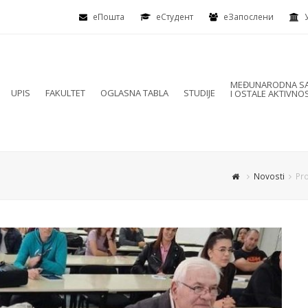
еПошта
eСтудент
еЗапослени
MEĐUNARODNA SA
UPIS
FAKULTET
OGLASNA TABLA
STUDIJE
I OSTALE AKTIVNOS
Novosti
Pro