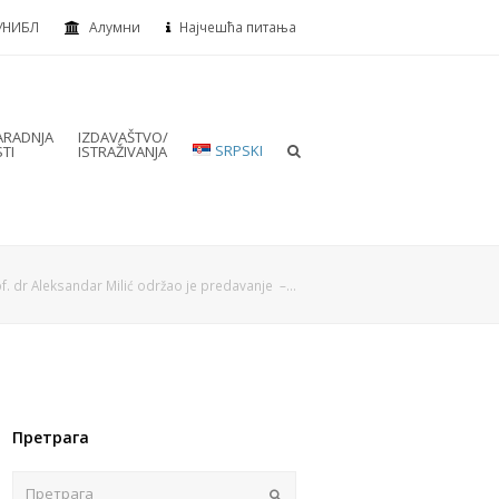
УНИБЛ
Алумни
Најчешћа питања
RADNJA
IZDAVAŠTVO/
SRPSKI
TI
ISTRAŽIVANJA
f. dr Aleksandar Milić održao je predavanje –…
Претрага
Пошаљи