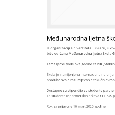
Međunarodna ljetna šk
U organizaciji Univerziteta u Gracu, u dvo
biće održana Međunarodna ljetna škola 
Tema ljetne škole ove godine će biti „Stabilno
Škola je namijenjena internacionalno orijen
prodube svoje razumijevanje tekućih evro
Dostupne su stipendije za studente partner
za studente iz partnerskih država CEEPUS 
Rok za prijavu je 16. mart 2020. godine.