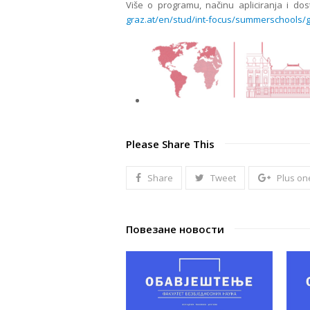
Više o programu, načinu apliciranja i d
graz.at/en/stud/int-focus/summerschools
Please Share This
Share
Tweet
Plus on
Повезане новости