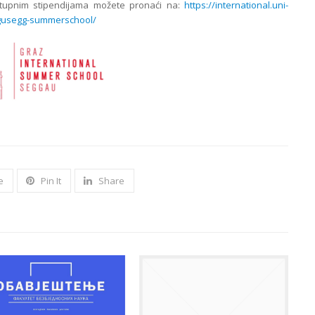
ostupnim stipendijama možete pronaći na:
https://international.uni-
/gusegg-summerschool/
e
Pin It
Share