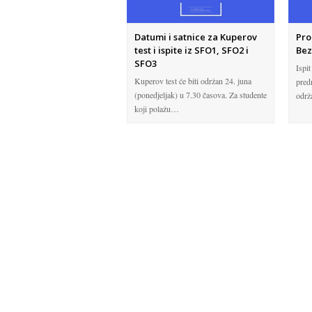
Datumi i satnice za Kuperov
Pro
test i ispite iz SFO1, SFO2 i
Bez
SFO3
Ispi
Kuperov test će biti održan 24. juna
pred
(ponedjeljak) u 7.30 časova. Za studente
održ
koji polažu…