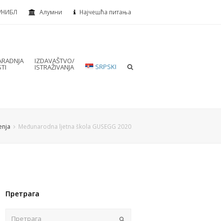
УНИБЛ
Алумни
Најчешћа питања
RADNJA
IZDAVAŠTVO/
SRPSKI
TI
ISTRAŽIVANJA
enja
Međunarodna ljetna škola GUSEGG 2020
Претрага
Пошаљи