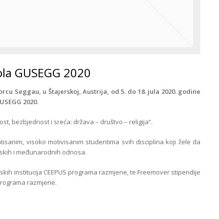
ola GUSEGG 2020
rcu Seggau, u Štajerskoj, Austrija, od 5. do 18. jula 2020. godine
GUSEGG 2020.
st, bezbjednost i sreća: država – društvo – religija“.
tisanim, visoko motivisanim studentima svih disciplina koji žele da
pskih i međunarodnih odnosa.
skih institucija CEEPUS programa razmjene, te Freemover stipendije
programa razmjene.