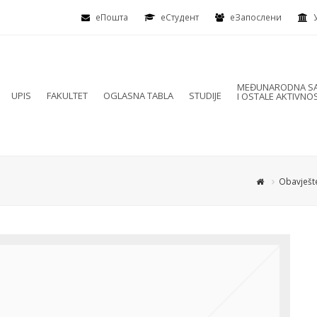
еПошта
eСтудент
еЗапослени
MEĐUNARODNA SA
UPIS
FAKULTET
OGLASNA TABLA
STUDIJE
I OSTALE AKTIVNOS
Obavješt