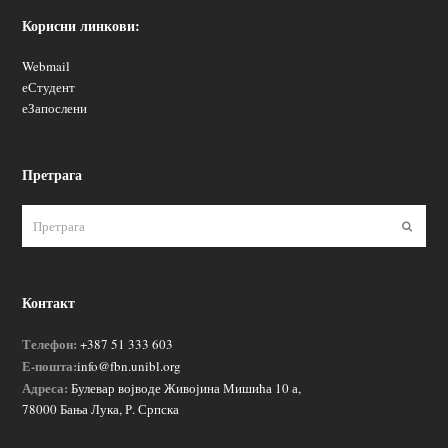
Корисни линкови:
Webmail
еСтудент
еЗапослени
Претрага
Пошаљ
Контакт
Телефон:
+387 51 333 603
Е-пошта:
info@fbn.unibl.org
Адреса:
Булевар војводе Живојина Мишића 10 а,
78000 Бања Лука, Р. Српска