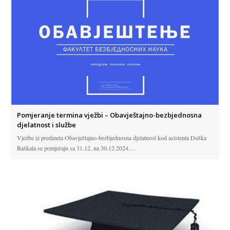
Pomjeranje termina vježbi – Obavještajno-bezbjednosna
djelatnost i službe
Vježbe iz predmeta Obavještajno-bezbjednosna djelatnost kod asistenta Duška
Baškala se pomjeraju sa 31.12. na 30.12.2024.…