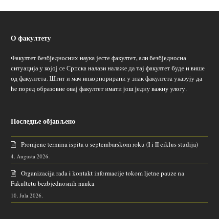
О факултету
Факултет безбједносних наука јесте факултет, али безбједносна
ситуација у којој се Српска налази налаже да тај факултет буде и више
од факултета. Штит и мач инкорпорирани у знак факултета указују да
ће поред образовне овај факултет имати још једну важну улогу.
Последње објављено
Promjene termina ispita u septembarskom roku (I i II ciklus studija)
4. Augusta 2026.
Organizacija rada i kontakt informacije tokom ljetne pauze na
Fakultetu bezbjednosnih nauka
10. Jula 2026.