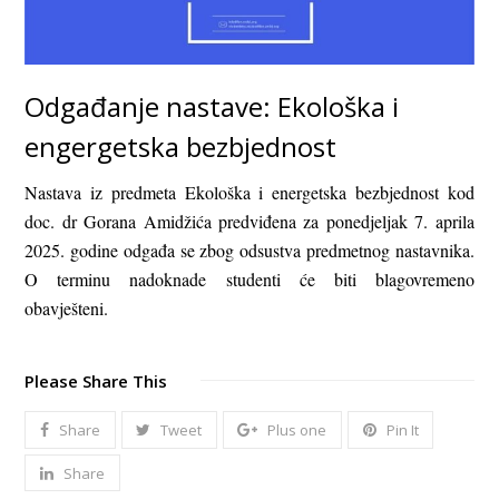
Odgađanje nastave: Ekološka i
engergetska bezbjednost
Nastava iz predmeta Ekološka i energetska bezbjednost kod
doc. dr Gorana Amidžića predviđena za ponedjeljak 7. aprila
2025. godine odgađa se zbog odsustva predmetnog nastavnika.
O terminu nadoknade studenti će biti blagovremeno
obavješteni.
Please Share This
Share
Tweet
Plus one
Pin It
Share