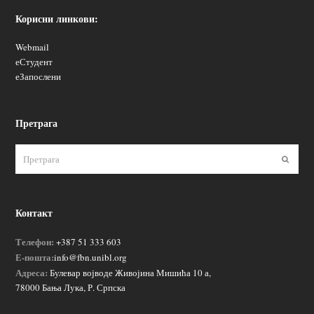
Корисни линкови:
Webmail
еСтудент
еЗапослени
Претрага
Пошаљ
Контакт
Телефон:
+387 51 333 603
Е-пошта:
info@fbn.unibl.org
Адреса:
Булевар војводе Живојина Мишића 10 а,
78000 Бања Лука, Р. Српска