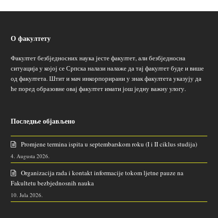
О факултету
Факултет безбједносних наука јесте факултет, али безбједносна
ситуација у којој се Српска налази налаже да тај факултет буде и више
од факултета. Штит и мач инкорпорирани у знак факултета указују да
ће поред образовне овај факултет имати још једну важну улогу.
Последње објављено
Promjene termina ispita u septembarskom roku (I i II ciklus studija)
4. Augusta 2026.
Organizacija rada i kontakt informacije tokom ljetne pauze na
Fakultetu bezbjednosnih nauka
10. Jula 2026.