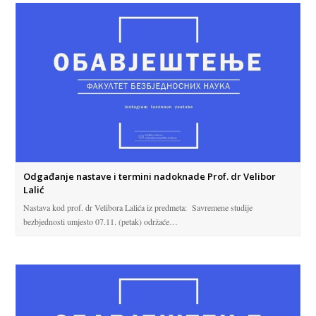
Odgađanje nastave i termini nadoknade Prof. dr Velibor
Lalić
Nastava kod prof. dr Velibora Lalića iz predmeta: Savremene studije
bezbjednosti umjesto 07.11. (petak) održaće…