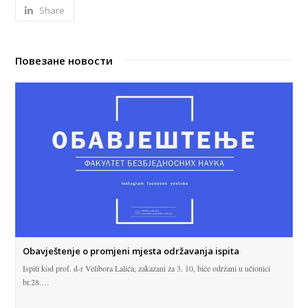
Share
Повезане новости
Obavještenje o promjeni mjesta održavanja ispita
Ispiti kod prof. d-r Velibora Lalića, zakazani za 3. 10, biće održani u učionici
br.28.…