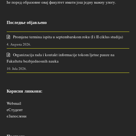
ће поред образовне овај факултет имати још једну важну улогу.
Последње објављено
Promjene termina ispita u septembarskom roku (I i II ciklus studija)
4. Augusta 2026.
Organizacija rada i kontakt informacije tokom ljetne pauze na
Fakultetu bezbjednosnih nauka
10. Jula 2026.
Корисни линкови:
Webmail
еСтудент
еЗапослени