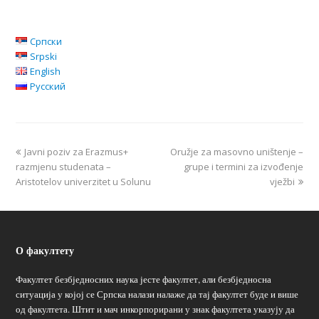
Српски
Srpski
English
Русский
Javni poziv za Erazmus+
Oružje za masovno uništenje –
razmjenu studenata –
grupe i termini za izvođenje
Aristotelov univerzitet u Solunu
vježbi
О факултету
Факултет безбједносних наука јесте факултет, али безбједносна
ситуација у којој се Српска налази налаже да тај факултет буде и више
од факултета. Штит и мач инкорпорирани у знак факултета указују да