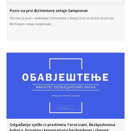
Poziv na prvi BizVenture onlajn šampionat
Otvoren je poziv studentima Univerziteta u Banjoj Luci za učešće na prvom
BizVenture onlajn šampionatu. …
Odgađanje vježbi iz predmeta Terorizam, Bezbjednosna
kultura, Privatna i korporativna bezbjednost i Osnove