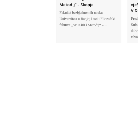
Metodij“ – Skopje
vje
VID
Fakultet bezbjednosnih nauka
Pred
Univerziteta u Banjoj Luci i Filozofski
Subo
fakultet „Sv. Kiril i Metodij“ –…
duho
tehn