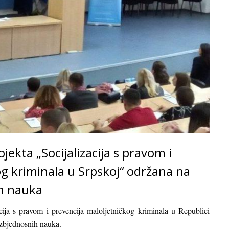
jekta „Socijalizacija s pravom i
og kriminala u Srpskoj“ održana na
h nauka
acija s pravom i prevencija maloljetničkog kriminala u Republici
ezbjednosnih nauka.