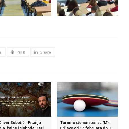
e
Pin It
Share
Oliver Subotić – Pitanja
Turnir u stonom tenisu (M):
sla, istine i slobode u eri
Prijave od 17. februara do 3.