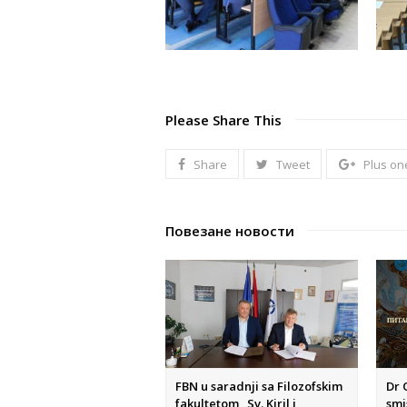
Please Share This
Share
Tweet
Plus on
Повезане новости
FBN u saradnji sa Filozofskim
Dr 
fakultetom „Sv. Kiril i
smi