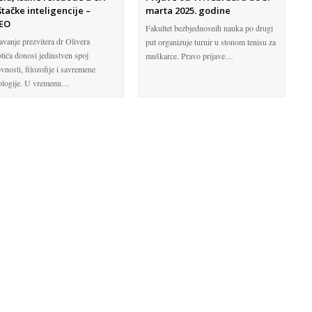
štačke inteligencije –
marta 2025. godine
EO
Fakultet bezbjednosnih nauka po drugi
avanje prezvitera dr Olivera
put organizuje turnir u stonom tenisu za
tića donosi jedinstven spoj
muškarce. Pravo prijave…
vnosti, filozofije i savremene
ologije. U vremenu…