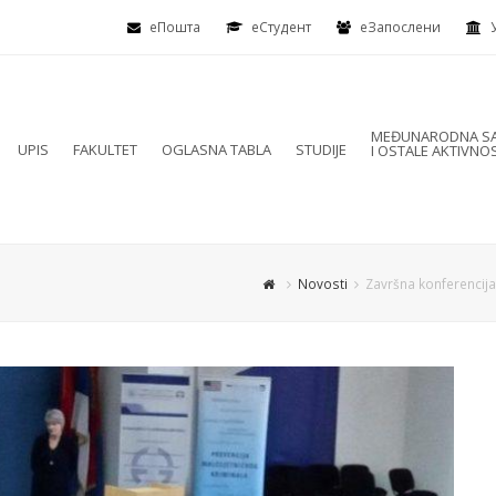
еПошта
eСтудент
еЗапослени
MEĐUNARODNA SA
UPIS
FAKULTET
OGLASNA TABLA
STUDIJE
I OSTALE AKTIVNOS
Novosti
Završna konferencija