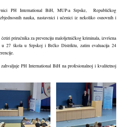
tavnici PH International BiH, MUP-a Srpske, Republičkog
bjednosnih nauka, nastavnici i učenici iz nekoliko osnovnih i
 četiri priručnika za prevenciju maloljetničkog kriminala, izvršena
e u 27 škola u Srpskoj i Brčko Distriktu, zatim evaluacija 24
erencije.
zahvaljuje PH International BiH na profesionalnoj i kvalitetnoj