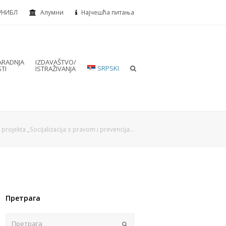
УНИБЛ
Алумни
Најчешћа питања
RADNJA
IZDAVAŠTVO/
SRPSKI
TI
ISTRAŽIVANJA
 projekta „Socijalizacija s pravom i prevencija…
Претрага
Пошаљи