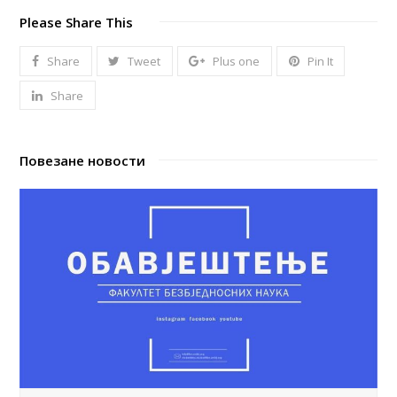
Please Share This
Share
Tweet
Plus one
Pin It
Share
Повезане новости