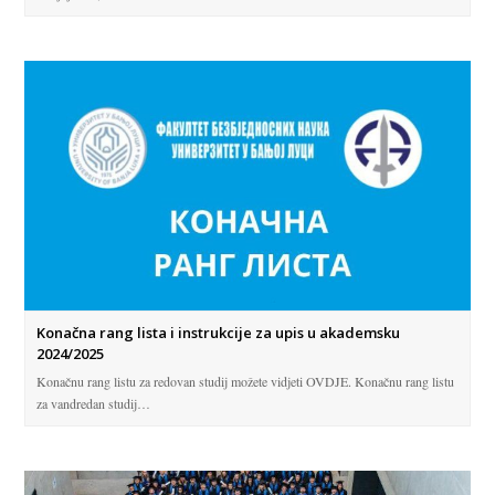
Konačna rang lista i instrukcije za upis u akademsku
2024/2025
Konačnu rang listu za redovan studij možete vidjeti OVDJE. Konačnu rang listu
za vandredan studij…