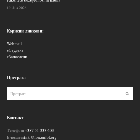
Fakultetu bezbjednosnih nauka
10. Jula 2026.
Корисни линкови:
Webmail
еСтудент
еЗапослени
Претрага
Пошаљ
Контакт
Телефон:
+387 51 333 603
Е-пошта:
info@fbn.unibl.org