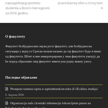
najuspješnijeg sportistu
pravoslavnoj crkvi u Crnoj Gori
studenta u Bosni i Hercegovini
za 2019. godinu
О факултету
Факултет безбједносних наука јесте факултет, али безбједносна
ситуација у којој се Српска налази налаже да тај факултет буде и више
од факултета. Штит и мач инкорпорирани у знак факултета указују да
ће поред образовне овај факултет имати још једну важну улогу.
Последње објављено
Promjene termina ispita u septembarskom roku (I i II ciklus studija)
4. Augusta 2026.
Organizacija rada i kontakt informacije tokom ljetne pauze na