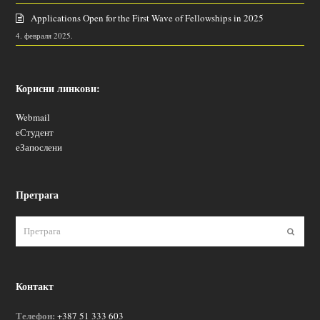
Applications Open for the First Wave of Fellowships in 2025
4. февраля 2025.
Корисни линкови:
Webmail
еСтудент
еЗапослени
Претрага
Пошаљ
Контакт
Телефон:
+387 51 333 603