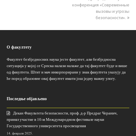
конференция «Современные
вызовы и угрозы
безопасности».
О факултету
Факултет безбједносних наука јесте факултет, али безбједносна
ситуација у којој се Српска налази налаже да тај факултет буде и више
од факултета. Штит и мач инкорпорирани у знак факултета указују да
ће поред образовне овај факултет имати још једну важну улогу.
Последње објављено
Декан Факультета безопасности, проф. д-р Предраг Черанич,
принял участие в 10-м Международном фестивале науки
Государственного университета просвещения
14. февраля 2025.