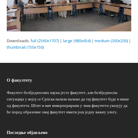
Downloads
:
full (2560x1707)
|
large (980x654)
|
medium (300x200)
|
thumbnail (150x150)
О факултету
Факултет безбједносних наука јесте факултет, али безбједносна
ситуација у којој се Српска налази налаже да тај факултет буде и више
од факултета. Штит и мач инкорпорирани у знак факултета указују да
ће поред образовне овај факултет имати још једну важну улогу.
Последње објављено