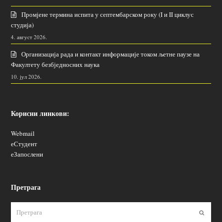
Промјене термина испита у септембарском року (I и II циклус
студија)
4. август 2026.
Организација рада и контакт информације током љетне паузе на
Факултету безбједносних наука
10. јул 2026.
Корисни линкови:
Webmail
еСтудент
еЗапослени
Претрага
Пошаљ