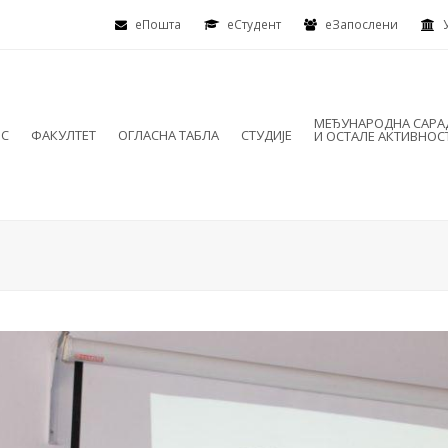
еПошта
eСтудент
еЗапослени
МЕЂУНАРОДНА САР
ИС
ФАКУЛТЕТ
ОГЛАСНА ТАБЛА
СТУДИЈЕ
И ОСТАЛЕ АКТИВНОС