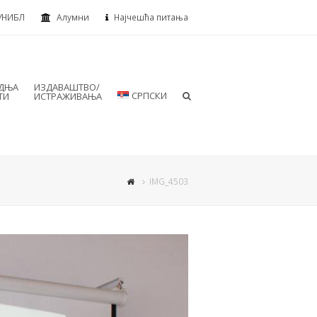
УНИБЛ
Алумни
Најчешћа питања
АДЊА
ИЗДАВАШТВО/
СРПСКИ
ТИ
ИСТРАЖИВАЊА
IMG_4503