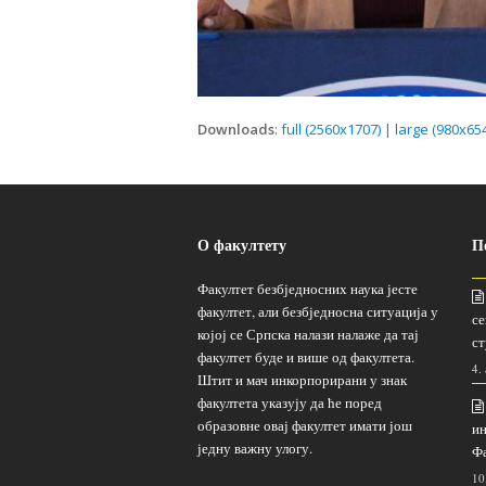
Downloads
:
full (2560x1707)
|
large (980x654
О факултету
П
Факултет безбједносних наука јесте
факултет, али безбједносна ситуација у
се
којој се Српска налази налаже да тај
ст
факултет буде и више од факултета.
4.
Штит и мач инкорпорирани у знак
факултета указују да ће поред
образовне овај факултет имати још
ин
једну важну улогу.
Фа
10