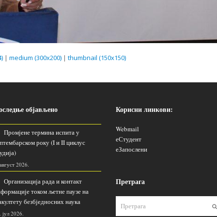
)
|
medium (300x200)
|
thumbnail (150x150)
оследње објављено
Корисни линкови:
Webmail
Промјене термина испита у
еСтудент
птембарском року (I и II циклус
еЗапослени
удија)
 август 2026.
Претрага
Организација рада и контакт
формације током љетне паузе на
култету безбједносних наука
. јул 2026.