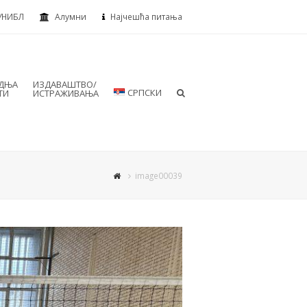
УНИБЛ
Алумни
Најчешћа питања
АДЊА
ИЗДАВАШТВО/
СРПСКИ
ТИ
ИСТРАЖИВАЊА
image00039