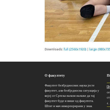
Downloads
:
full (2560x1920)
|
large (980x735
О факултету
П
Факултет безбједносних наука јесте
факултет, али безбједносна ситуација у
се
којој се Српска налази налаже да тај
ст
факултет буде и више од факултета.
4.
Штит и мач инкорпорирани у знак