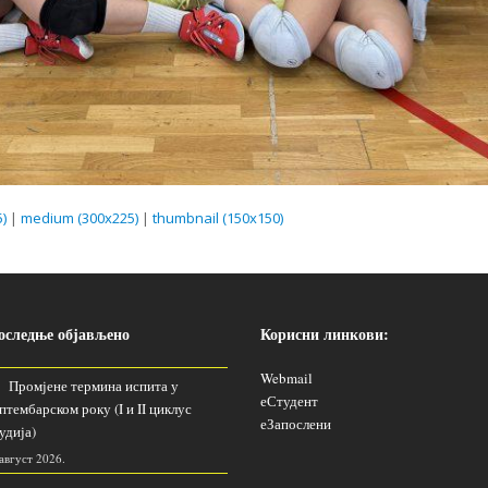
)
|
medium (300x225)
|
thumbnail (150x150)
оследње објављено
Корисни линкови:
Webmail
Промјене термина испита у
еСтудент
птембарском року (I и II циклус
еЗапослени
удија)
 август 2026.