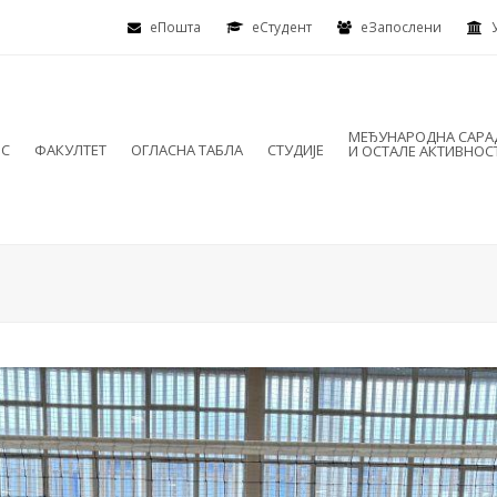
еПошта
eСтудент
еЗапослени
МЕЂУНАРОДНА САР
ИС
ФАКУЛТЕТ
ОГЛАСНА ТАБЛА
СТУДИЈЕ
И ОСТАЛЕ АКТИВНОС