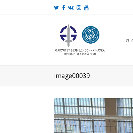
Twitter
Facebook
VK
Instagram
Youtube
УП
image00039